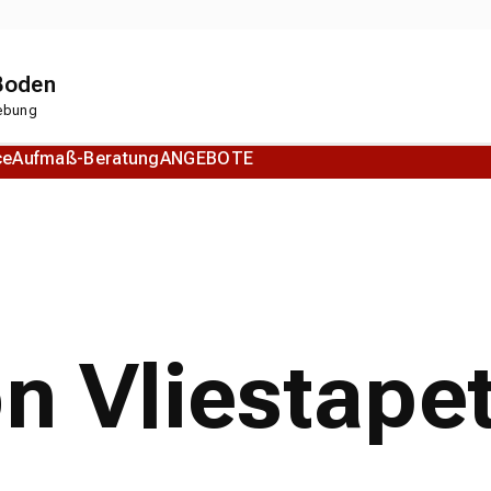
 Boden
gebung
ce
Aufmaß-Beratung
ANGEBOTE
Korkboden
Designboden
on Vliestape