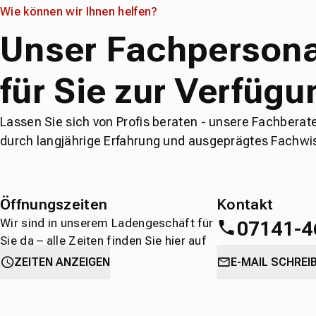
Wie können wir Ihnen helfen?
Unser Fachpersona
für Sie zur Verfügu
Lassen Sie sich von Profis beraten - unsere Fachberat
durch langjährige Erfahrung und ausgeprägtes Fachwi
Öffnungszeiten
Kontakt
Wir sind in unserem Ladengeschäft für
07141-4
Sie da – alle Zeiten finden Sie hier auf
einen Blick.
oder
direkt über 
ZEITEN ANZEIGEN
E-MAIL SCHREI