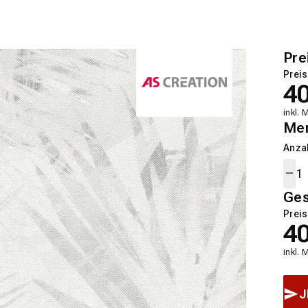
Pre
Preis
4
inkl. 
Me
Anza
Ge
Preis
4
inkl. 
J