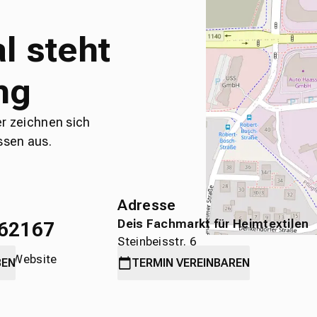
l steht
ng
er zeichnen sich
ssen aus.
Adresse
Deis Fachmarkt für Heimtextilen
62167
Steinbeisstr. 6
die Website
71636 Ludwigsburg
BEN
TERMIN
VEREINBAREN