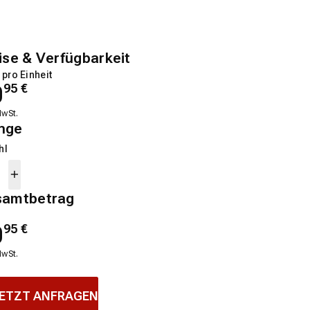
ise & Verfügbarkeit
 pro Einheit
0
95
€
MwSt.
nge
hl
samtbetrag
0
95
€
MwSt.
ETZT ANFRAGEN