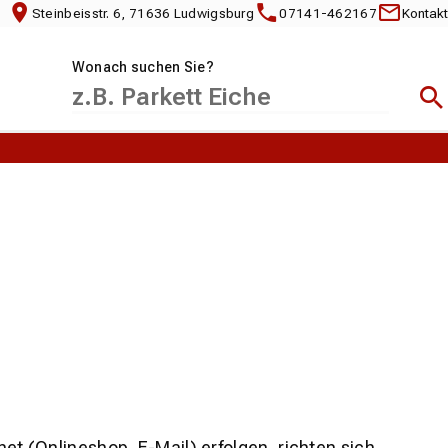
Steinbeisstr. 6, 71636 Ludwigsburg
07141-462167
Kontakt
Wonach suchen Sie?
Suc
net (Onlineshop, E-Mail) erfolgen, richten sich