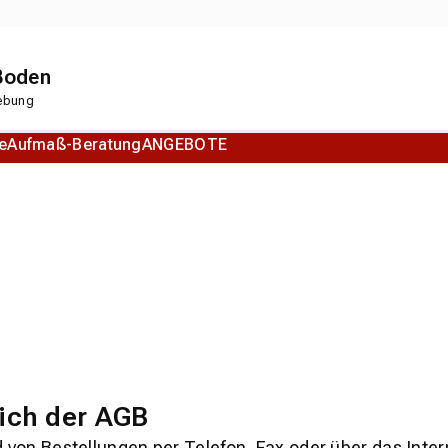
 Boden
gebung
e
Aufmaß-Beratung
ANGEBOTE
Korkboden
Designboden
ich der AGB
d von Bestellungen per Telefon, Fax oder über das Inter