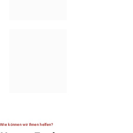
Mit Jahrzehnter langer Erfahr
Sie gerne Fachkundig und u
Lieferservi
Wir liefern Ihre Waren auch
Hause, Lieferservice für Lu
Umgebung
Wie können wir Ihnen helfen?