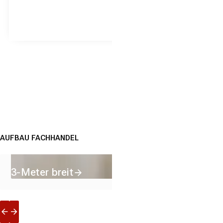
1
2
3
…
152
AUFBAU
FACHHANDEL
3-Meter breit