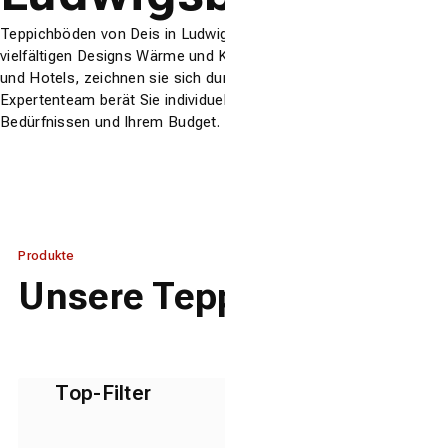
Teppichböden von Deis in Ludwigsburg verleihen Räumen mit
vielfältigen Designs Wärme und Komfort. Ideal für Häuser, Büros
und Hotels, zeichnen sie sich durch Langlebigkeit aus. Unser
Expertenteam berät Sie individuell, passend zu Ihren
Bedürfnissen und Ihrem Budget.
Produkte
Unsere Teppichböden
Top-Filter