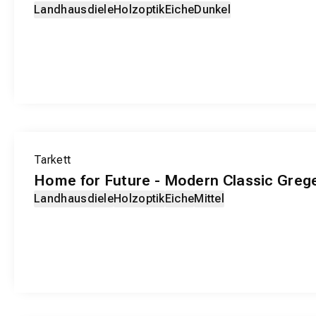
Landhausdiele
Holzoptik
Eiche
Dunkel
EXKLUSIV-PRODUKT
Tarkett
Home for Future - Modern Classic Greg
Landhausdiele
Holzoptik
Eiche
Mittel