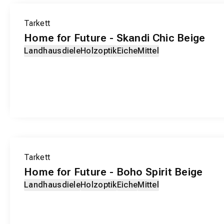
EXKLUSIV-PRODUKT
Tarkett
Home for Future - Skandi Chic Beige
Landhausdiele
Holzoptik
Eiche
Mittel
EXKLUSIV-PRODUKT
Tarkett
Home for Future - Boho Spirit Beige
Landhausdiele
Holzoptik
Eiche
Mittel