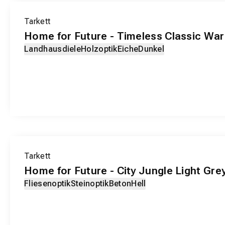
EXKLUSIV-PRODUKT
Tarkett
Home for Future - Timeless Classic W
Landhausdiele
Holzoptik
Eiche
Dunkel
EXKLUSIV-PRODUKT
Tarkett
Home for Future - City Jungle Light Gre
Fliesenoptik
Steinoptik
Beton
Hell