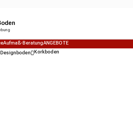
 Boden
gebung
ce
Aufmaß-Beratung
ANGEBOTE
n
Korkboden
Designboden