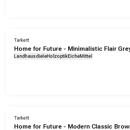
EXKLUSIV-PRODUKT
Tarkett
Home for Future - Minimalistic Flair Gre
Landhausdiele
Holzoptik
Eiche
Mittel
EXKLUSIV-PRODUKT
Tarkett
Home for Future - Modern Classic Brow