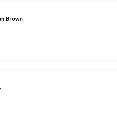
arm Brown
y