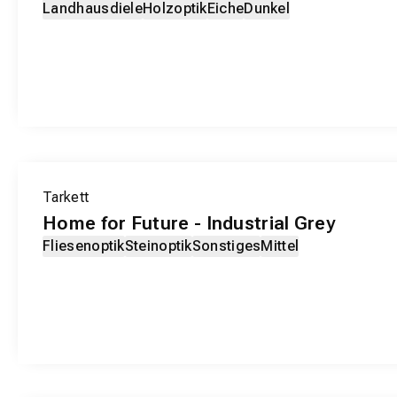
Landhausdiele
Holzoptik
Eiche
Dunkel
EXKLUSIV-PRODUKT
Tarkett
Home for Future - Industrial Grey
Fliesenoptik
Steinoptik
Sonstiges
Mittel