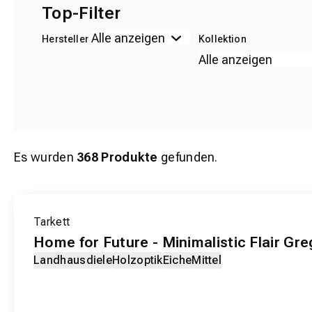
Top-Filter
Hersteller
Kollektion
Es wurden
368
Produkte
gefunden.
EXKLUSIV-PRODUKT
Tarkett
Home for Future - Minimalistic Flair Gre
Landhausdiele
Holzoptik
Eiche
Mittel