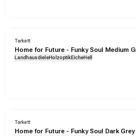
EXKLUSIV-PRODUKT
Tarkett
Home for Future - Funky Soul Medium G
Landhausdiele
Holzoptik
Eiche
Hell
EXKLUSIV-PRODUKT
Tarkett
Home for Future - Funky Soul Dark Grey