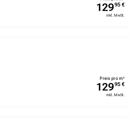
129
95
€
inkl. MwSt.
Preis pro m²
129
95
€
inkl. MwSt.