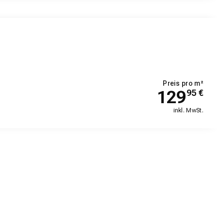
Preis pro m²
129
95
€
inkl. MwSt.