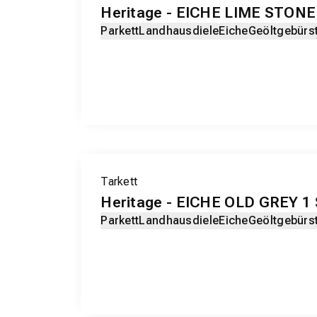
Heritage - EICHE LIME STONE
Parkett
Landhausdiele
Eiche
Geölt
gebürs
Tarkett
Heritage - EICHE OLD GREY 1 
Parkett
Landhausdiele
Eiche
Geölt
gebürs