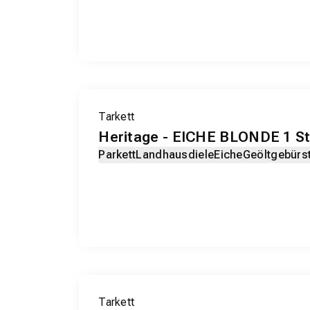
Tarkett
Heritage - EICHE BLONDE 1 S
Parkett
Landhausdiele
Eiche
Geölt
gebürs
Tarkett