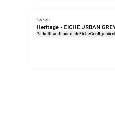
Tarkett
Heritage - EICHE URBAN GREY
Parkett
Landhausdiele
Eiche
Geölt
gebürs