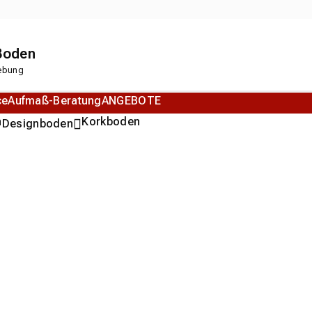
 Boden
gebung
ce
Aufmaß-Beratung
ANGEBOTE
n
Korkboden
Designboden