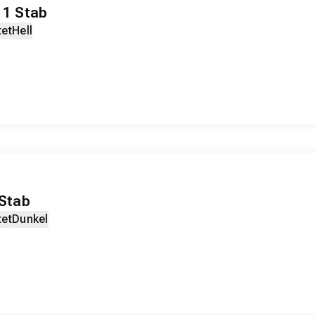
 1 Stab
tet
Hell
Stab
tet
Dunkel