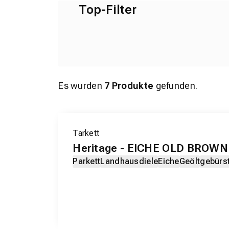
Top-Filter
Es wurden
7
Produkte
gefunden.
Tarkett
Heritage - EICHE OLD BROWN 
Parkett
Landhausdiele
Eiche
Geölt
gebürs