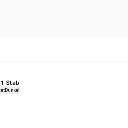
1 Stab
tet
Dunkel