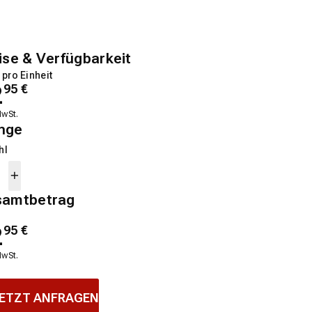
ise & Verfügbarkeit
 pro Einheit
2
95
€
MwSt.
nge
hl
samtbetrag
2
95
€
MwSt.
ETZT ANFRAGEN