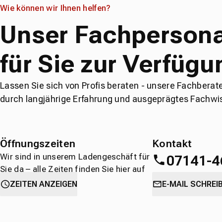
Wie können wir Ihnen helfen?
Unser Fachpersona
für Sie zur Verfügu
Lassen Sie sich von Profis beraten - unsere Fachberat
durch langjährige Erfahrung und ausgeprägtes Fachwi
Öffnungszeiten
Kontakt
Wir sind in unserem Ladengeschäft für
07141-4
Sie da – alle Zeiten finden Sie hier auf
einen Blick.
oder
direkt über 
ZEITEN ANZEIGEN
E-MAIL SCHREI