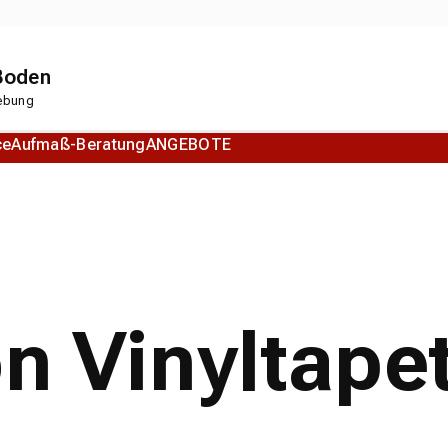
 Boden
gebung
ce
Aufmaß-Beratung
ANGEBOTE
Korkboden
Designboden
on Vinyltape