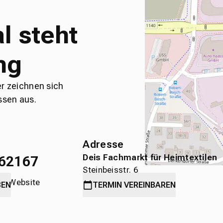
l steht
ng
er zeichnen sich
ssen aus.
Adresse
Deis Fachmarkt für Heimtextilen
62167
Steinbeisstr. 6
die Website
71636 Ludwigsburg
BEN
TERMIN
VEREINBAREN