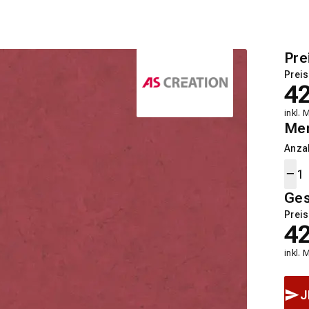
Pre
Preis
4
inkl. 
Me
Anza
Ge
Preis
4
inkl. 
J