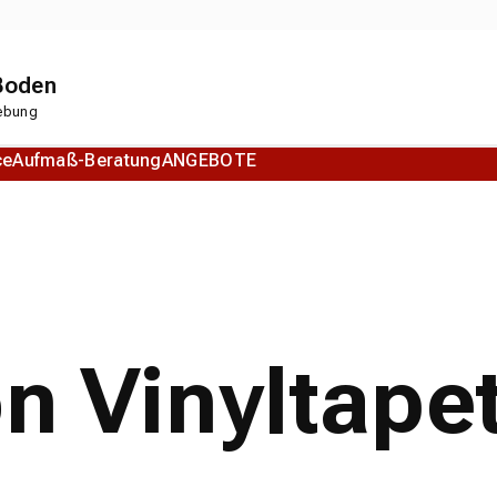
 Boden
gebung
ce
Aufmaß-Beratung
ANGEBOTE
Korkboden
Designboden
on Vinyltape