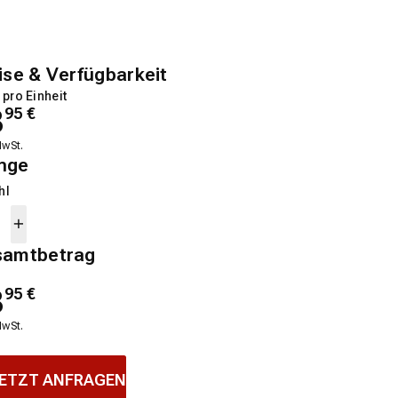
ise & Verfügbarkeit
 pro Einheit
8
95
€
MwSt.
nge
hl
samtbetrag
8
95
€
MwSt.
ETZT ANFRAGEN