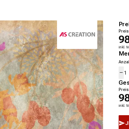
Pre
Preis
9
inkl. 
Me
Anza
Ge
Preis
9
inkl. 
J