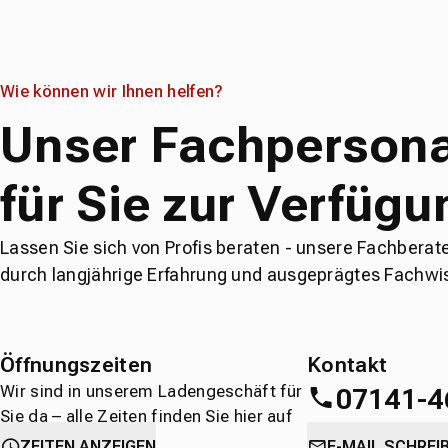
Wie können wir Ihnen helfen?
Unser Fachpersona
für Sie zur Verfügu
Lassen Sie sich von Profis beraten - unsere Fachberat
durch langjährige Erfahrung und ausgeprägtes Fachwi
Öffnungszeiten
Kontakt
Wir sind in unserem Ladengeschäft für
07141-4
Sie da – alle Zeiten finden Sie hier auf
einen Blick.
oder
direkt über 
ZEITEN ANZEIGEN
E-MAIL SCHREI