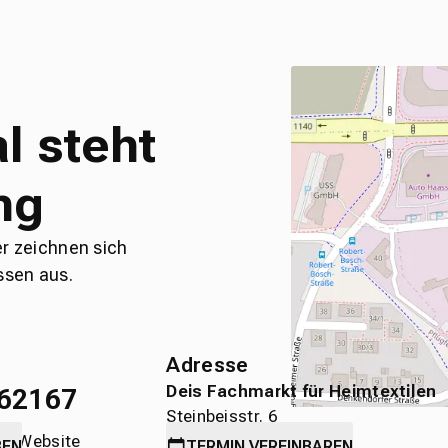
l steht
ng
er zeichnen sich
ssen aus.
Adresse
Deis Fachmarkt für Heimtextilen
62167
Steinbeisstr. 6
die Website
71636 Ludwigsburg
BEN
TERMIN
VEREINBAREN