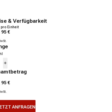
ise & Verfügbarkeit
 pro Einheit
1
95
€
MwSt.
nge
hl
samtbetrag
1
95
€
MwSt.
ETZT ANFRAGEN