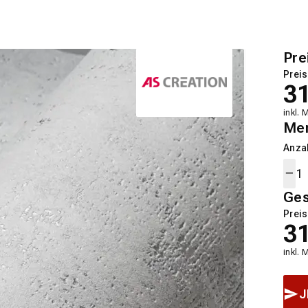
Pre
Preis
3
inkl. 
Me
Anza
Ge
Preis
3
inkl. 
J