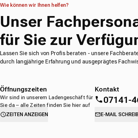
Wie können wir Ihnen helfen?
Unser Fachpersona
für Sie zur Verfügu
Lassen Sie sich von Profis beraten - unsere Fachberat
durch langjährige Erfahrung und ausgeprägtes Fachwi
Öffnungszeiten
Kontakt
Wir sind in unserem Ladengeschäft für
07141-4
Sie da – alle Zeiten finden Sie hier auf
einen Blick.
oder
direkt über 
ZEITEN ANZEIGEN
E-MAIL SCHREI