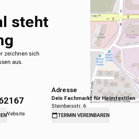
l steht
ng
er zeichnen sich
ssen aus.
Adresse
Deis Fachmarkt für Heimtextilen
62167
Steinbeisstr. 6
die Website
71636 Ludwigsburg
BEN
TERMIN
VEREINBAREN