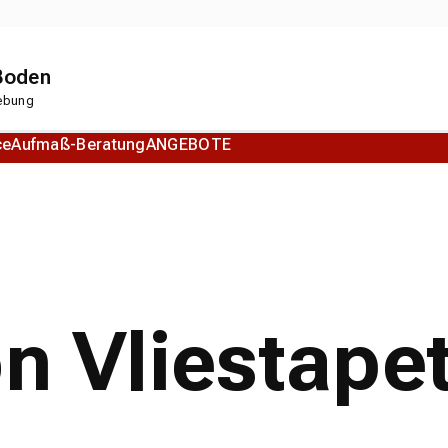
 Boden
gebung
ce
Aufmaß-Beratung
ANGEBOTE
Korkboden
Designboden
on Vliestape