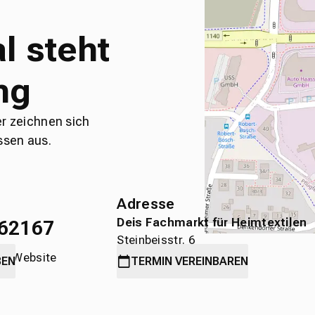
l steht
ng
er zeichnen sich
ssen aus.
Adresse
Deis Fachmarkt für Heimtextilen
62167
Steinbeisstr. 6
die Website
71636 Ludwigsburg
BEN
TERMIN
VEREINBAREN