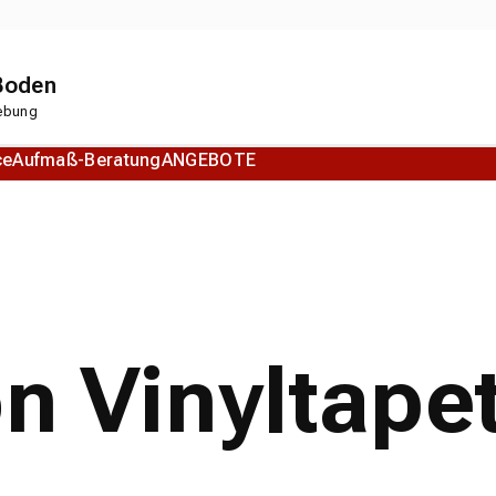
 Boden
gebung
ce
Aufmaß-Beratung
ANGEBOTE
Korkboden
Designboden
on Vinyltape