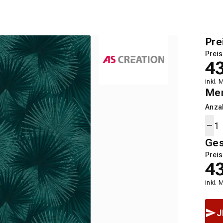
Pre
Preis
4
inkl. 
Me
Anza
Ge
Preis
4
inkl. 
J