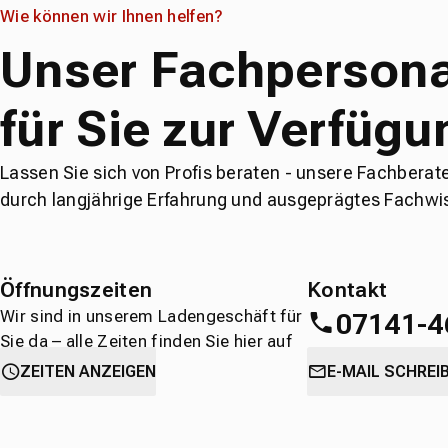
Wie können wir Ihnen helfen?
Unser Fachpersona
für Sie zur Verfügu
Lassen Sie sich von Profis beraten - unsere Fachberat
durch langjährige Erfahrung und ausgeprägtes Fachwi
Öffnungszeiten
Kontakt
Wir sind in unserem Ladengeschäft für
07141-4
Sie da – alle Zeiten finden Sie hier auf
einen Blick.
oder
direkt über 
ZEITEN ANZEIGEN
E-MAIL SCHREI