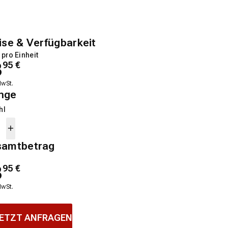
ise & Verfügbarkeit
 pro Einheit
3
95
€
MwSt.
nge
hl
samtbetrag
3
95
€
MwSt.
ETZT ANFRAGEN