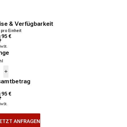
ise & Verfügbarkeit
 pro Einheit
4
95
€
MwSt.
nge
hl
samtbetrag
4
95
€
MwSt.
ETZT ANFRAGEN