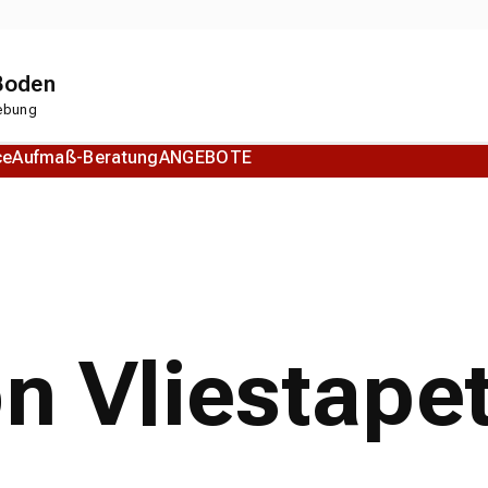
 Boden
gebung
ce
Aufmaß-Beratung
ANGEBOTE
Korkboden
Designboden
on Vliestape