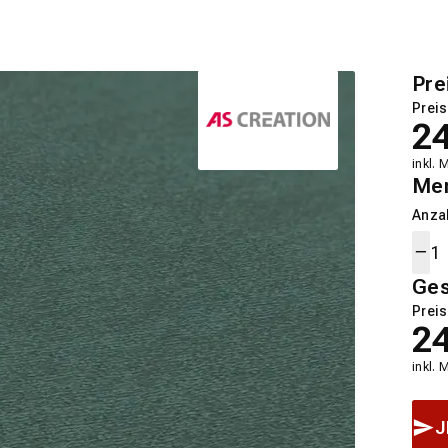
Pre
Preis
2
inkl. 
Me
Anza
Ge
Preis
2
inkl. 
J