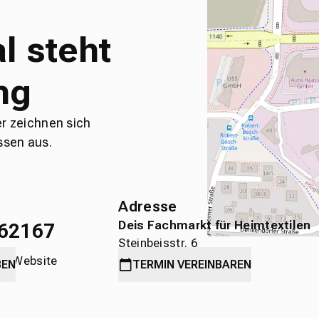
l steht
ng
er zeichnen sich
ssen aus.
Adresse
Deis Fachmarkt für Heimtextilen
62167
Steinbeisstr. 6
die Website
71636 Ludwigsburg
BEN
TERMIN
VEREINBAREN