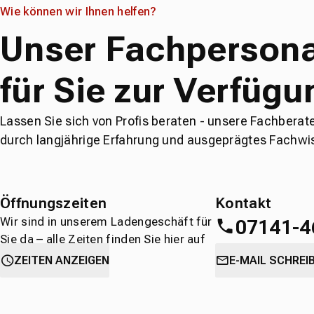
Wie können wir Ihnen helfen?
Unser Fachpersona
für Sie zur Verfügu
Lassen Sie sich von Profis beraten - unsere Fachberat
durch langjährige Erfahrung und ausgeprägtes Fachwi
Öffnungszeiten
Kontakt
Wir sind in unserem Ladengeschäft für
07141-4
Sie da – alle Zeiten finden Sie hier auf
einen Blick.
oder
direkt über 
ZEITEN ANZEIGEN
E-MAIL SCHREI