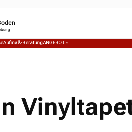
 Boden
gebung
ce
Aufmaß-Beratung
ANGEBOTE
Korkboden
Designboden
on Vinyltape