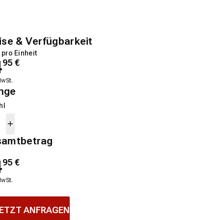
ise & Verfügbarkeit
 pro Einheit
4
95
€
MwSt.
nge
hl
samtbetrag
4
95
€
MwSt.
ETZT ANFRAGEN