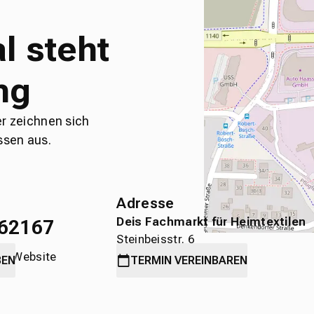
l steht
ng
er zeichnen sich
ssen aus.
Adresse
Deis Fachmarkt für Heimtextilen
62167
Steinbeisstr. 6
die Website
71636 Ludwigsburg
BEN
TERMIN
VEREINBAREN