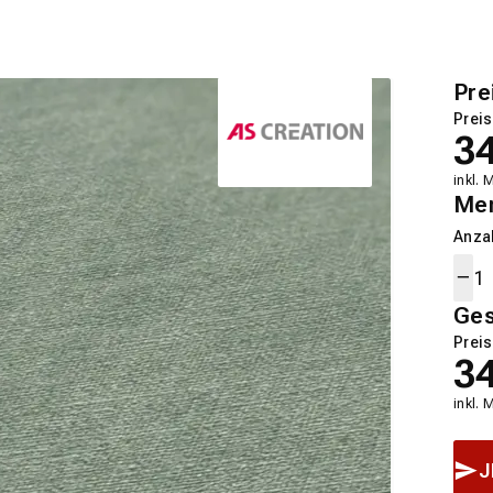
Pre
Preis
3
inkl. 
Me
Anza
Ge
Preis
3
inkl. 
J