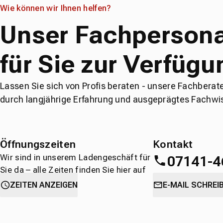
Wie können wir Ihnen helfen?
Unser Fachpersona
für Sie zur Verfügu
Lassen Sie sich von Profis beraten - unsere Fachberat
durch langjährige Erfahrung und ausgeprägtes Fachwi
Öffnungszeiten
Kontakt
Wir sind in unserem Ladengeschäft für
07141-4
Sie da – alle Zeiten finden Sie hier auf
einen Blick.
oder
direkt über 
ZEITEN ANZEIGEN
E-MAIL SCHREI