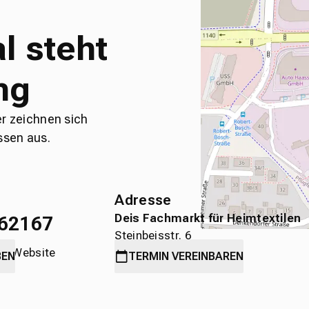
l steht
ng
er zeichnen sich
ssen aus.
Adresse
Deis Fachmarkt für Heimtextilen
62167
Steinbeisstr. 6
die Website
71636 Ludwigsburg
BEN
TERMIN
VEREINBAREN