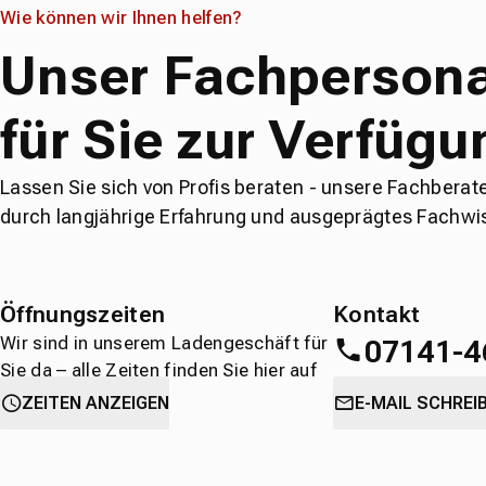
Wie können wir Ihnen helfen?
Unser Fachpersona
für Sie zur Verfügu
Lassen Sie sich von Profis beraten - unsere Fachberat
durch langjährige Erfahrung und ausgeprägtes Fachwi
Öffnungszeiten
Kontakt
Wir sind in unserem Ladengeschäft für
07141-4
Sie da – alle Zeiten finden Sie hier auf
einen Blick.
oder
direkt über 
ZEITEN ANZEIGEN
E-MAIL SCHREI