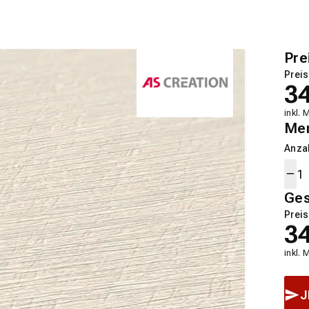
Pre
Preis
3
inkl. 
Me
Anza
Ge
Preis
3
inkl. 
J