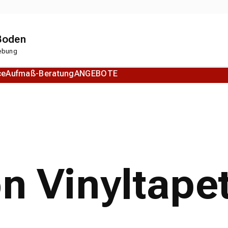
 Boden
gebung
ce
Aufmaß-Beratung
ANGEBOTE
Korkboden
Designboden
on Vinyltape