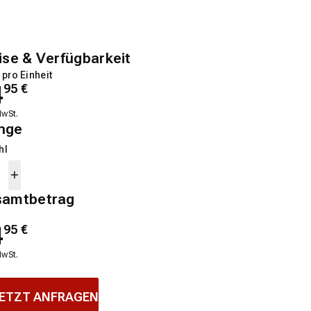
ise & Verfügbarkeit
 pro Einheit
4
95
€
MwSt.
nge
hl
samtbetrag
4
95
€
MwSt.
ETZT ANFRAGEN