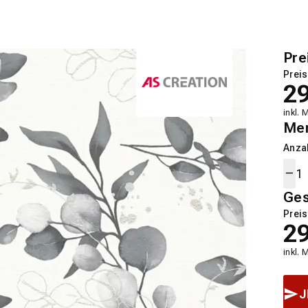
Pre
Preis
2
inkl. 
Me
Anza
Ge
Preis
2
inkl. 
J