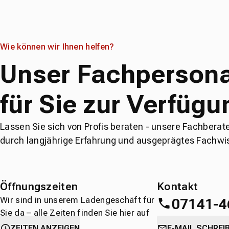
Wie können wir Ihnen helfen?
Unser Fachpersona
für Sie zur Verfügu
Lassen Sie sich von Profis beraten - unsere Fachberat
durch langjährige Erfahrung und ausgeprägtes Fachwi
Öffnungszeiten
Kontakt
Wir sind in unserem Ladengeschäft für
07141-4
Sie da – alle Zeiten finden Sie hier auf
einen Blick.
oder
direkt über 
ZEITEN ANZEIGEN
E-MAIL SCHREI