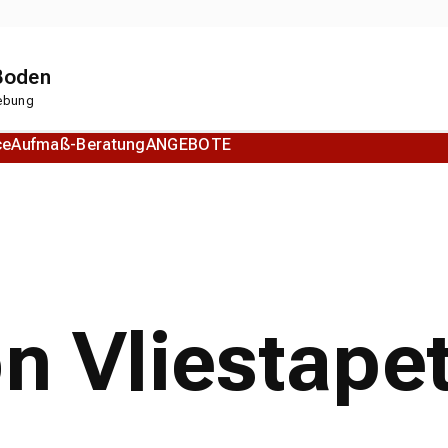
 Boden
gebung
ce
Aufmaß-Beratung
ANGEBOTE
Korkboden
Designboden
on Vliestape