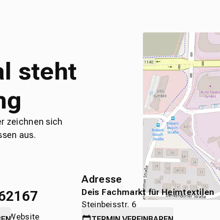
l steht
ng
er zeichnen sich
ssen aus.
Adresse
Deis Fachmarkt für Heimtextilen
62167
Steinbeisstr. 6
die Website
71636 Ludwigsburg
BEN
TERMIN
VEREINBAREN