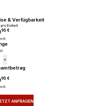
ise & Verfügbarkeit
 pro Einheit
9
95
€
MwSt.
nge
hl
samtbetrag
9
95
€
MwSt.
ETZT ANFRAGEN