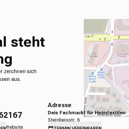
l steht
ng
er zeichnen sich
ssen aus.
Adresse
Deis Fachmarkt für Heimtextilen
62167
Steinbeisstr. 6
die Website
71636 Ludwigsburg
BEN
TERMIN
VEREINBAREN