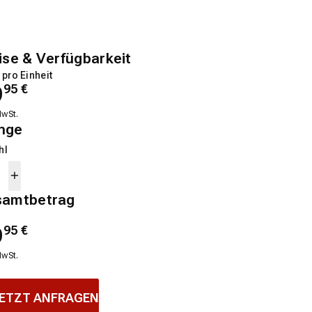
ise & Verfügbarkeit
 pro Einheit
9
95
€
MwSt.
nge
hl
samtbetrag
9
95
€
MwSt.
ETZT ANFRAGEN