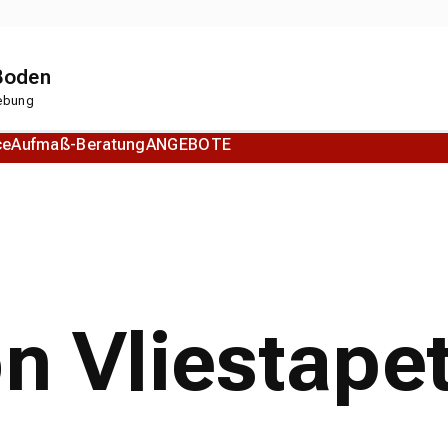
 Boden
gebung
ce
Aufmaß-Beratung
ANGEBOTE
Korkboden
Designboden
on Vliestape