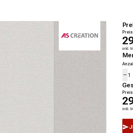
Pre
Preis
2
inkl. 
Me
Anza
Ge
Preis
2
inkl. 
J