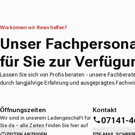
Wie können wir Ihnen helfen?
Unser Fachpersona
für Sie zur Verfügu
Lassen Sie sich von Profis beraten - unsere Fachberat
durch langjährige Erfahrung und ausgeprägtes Fachwi
Öffnungszeiten
Kontakt
Wir sind in unserem Ladengeschäft für
07141-4
Sie da – alle Zeiten finden Sie hier auf
einen Blick.
oder
direkt über 
ZEITEN ANZEIGEN
E-MAIL SCHREI