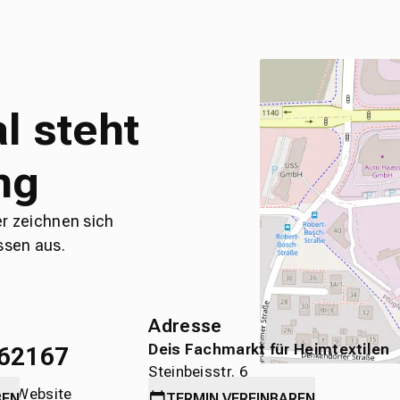
l steht
ng
er zeichnen sich
ssen aus.
Adresse
Deis Fachmarkt für Heimtextilen
62167
Steinbeisstr. 6
die Website
71636 Ludwigsburg
BEN
TERMIN
VEREINBAREN