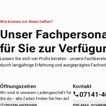
Wie können wir Ihnen helfen?
Unser Fachpersona
für Sie zur Verfügu
Lassen Sie sich von Profis beraten - unsere Fachberat
durch langjährige Erfahrung und ausgeprägtes Fachwi
Öffnungszeiten
Kontakt
Wir sind in unserem Ladengeschäft für
07141-4
Sie da – alle Zeiten finden Sie hier auf
einen Blick.
oder
direkt über 
ZEITEN ANZEIGEN
E-MAIL SCHREI