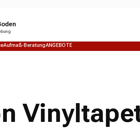
 Boden
gebung
ce
Aufmaß-Beratung
ANGEBOTE
Korkboden
Designboden
on Vinyltape