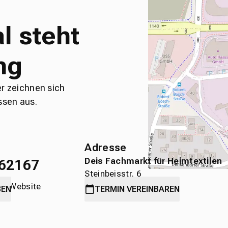
l steht
ng
er zeichnen sich
ssen aus.
Adresse
Deis Fachmarkt für Heimtextilen
62167
Steinbeisstr. 6
die Website
71636 Ludwigsburg
BEN
TERMIN
VEREINBAREN