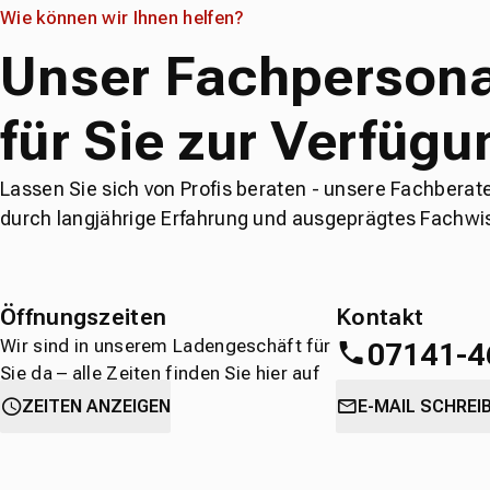
Wie können wir Ihnen helfen?
Unser Fachpersona
für Sie zur Verfügu
Lassen Sie sich von Profis beraten - unsere Fachberat
durch langjährige Erfahrung und ausgeprägtes Fachwi
Öffnungszeiten
Kontakt
Wir sind in unserem Ladengeschäft für
07141-4
Sie da – alle Zeiten finden Sie hier auf
einen Blick.
oder
direkt über 
ZEITEN ANZEIGEN
E-MAIL SCHREI