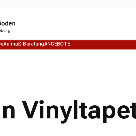
 Boden
gebung
ce
Aufmaß-Beratung
ANGEBOTE
Korkboden
Designboden
on Vinyltape