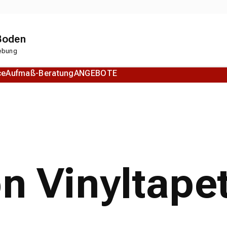
 Boden
gebung
ce
Aufmaß-Beratung
ANGEBOTE
Korkboden
Designboden
on Vinyltape