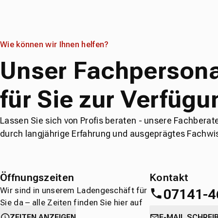
Wie können wir Ihnen helfen?
Unser Fachpersona
für Sie zur Verfügu
Lassen Sie sich von Profis beraten - unsere Fachberat
durch langjährige Erfahrung und ausgeprägtes Fachwi
Öffnungszeiten
Kontakt
Wir sind in unserem Ladengeschäft für
07141-4
Sie da – alle Zeiten finden Sie hier auf
einen Blick.
oder
direkt über 
ZEITEN ANZEIGEN
E-MAIL SCHREI