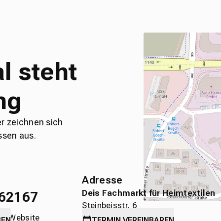
l steht
ng
er zeichnen sich
ssen aus.
Adresse
Deis Fachmarkt für Heimtextilen
62167
Steinbeisstr. 6
die Website
71636 Ludwigsburg
BEN
TERMIN
VEREINBAREN