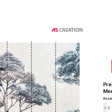
Pre
Me
Anza