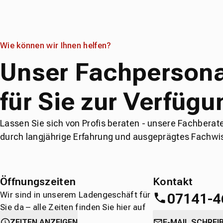
Wie können wir Ihnen helfen?
Unser Fachpersona
für Sie zur Verfügu
Lassen Sie sich von Profis beraten - unsere Fachberat
durch langjährige Erfahrung und ausgeprägtes Fachwi
Öffnungszeiten
Kontakt
Wir sind in unserem Ladengeschäft für
07141-4
Sie da – alle Zeiten finden Sie hier auf
einen Blick.
oder
direkt über 
ZEITEN ANZEIGEN
E-MAIL SCHREI