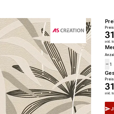
Pre
Preis
3
inkl. 
Me
Anza
Ge
Preis
3
inkl. 
J