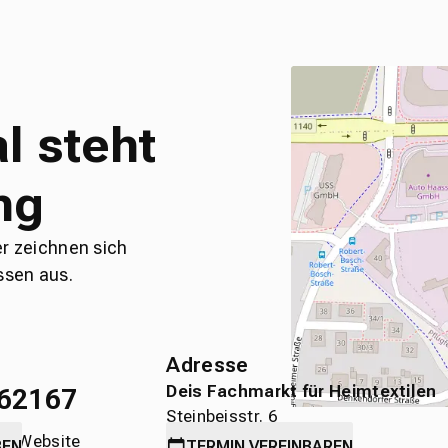
l steht
ng
er zeichnen sich
ssen aus.
Adresse
Deis Fachmarkt für Heimtextilen
62167
Steinbeisstr. 6
die Website
71636 Ludwigsburg
BEN
TERMIN
VEREINBAREN