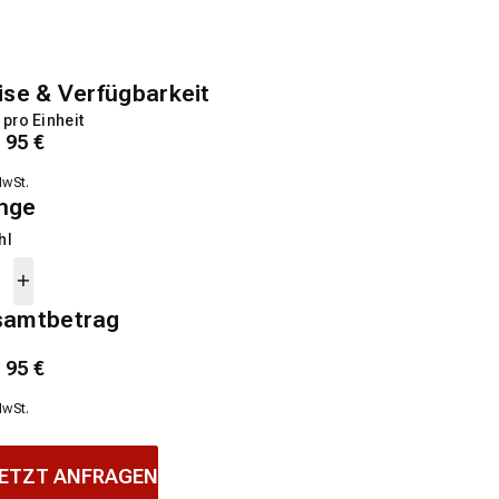
ise & Verfügbarkeit
 pro Einheit
1
95
€
MwSt.
nge
hl
samtbetrag
1
95
€
MwSt.
ETZT ANFRAGEN