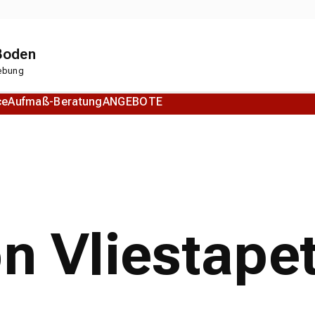
 Boden
gebung
ce
Aufmaß-Beratung
ANGEBOTE
Korkboden
Designboden
on Vliestape