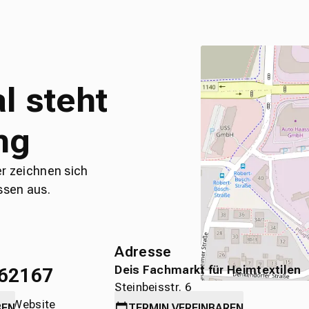
l steht
ng
er zeichnen sich
ssen aus.
Adresse
Deis Fachmarkt für Heimtextilen
62167
Steinbeisstr. 6
die Website
71636 Ludwigsburg
BEN
TERMIN
VEREINBAREN