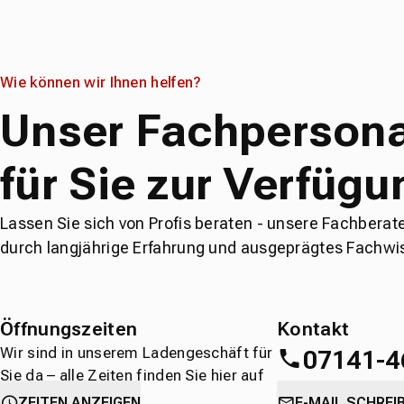
Wie können wir Ihnen helfen?
Unser Fachpersona
für Sie zur Verfügu
Lassen Sie sich von Profis beraten - unsere Fachberat
durch langjährige Erfahrung und ausgeprägtes Fachwi
Öffnungszeiten
Kontakt
Wir sind in unserem Ladengeschäft für
07141-4
Sie da – alle Zeiten finden Sie hier auf
einen Blick.
oder
direkt über 
ZEITEN ANZEIGEN
E-MAIL SCHREI