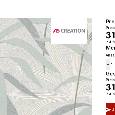
Pre
Preis
3
inkl. 
Me
Anza
Ge
Preis
3
inkl. 
J