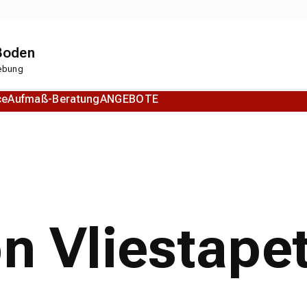
 Boden
gebung
ce
Aufmaß-Beratung
ANGEBOTE
Korkboden
Designboden
on Vliestape