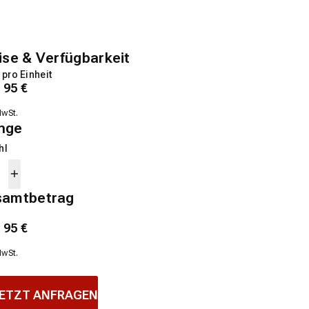
ise & Verfügbarkeit
 pro Einheit
1
95
€
MwSt.
nge
hl
samtbetrag
1
95
€
MwSt.
ETZT ANFRAGEN