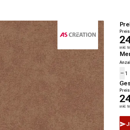
Pre
Preis
2
inkl. 
Me
Anza
Ge
Preis
2
inkl. 
J