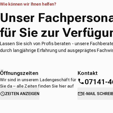
Wie können wir Ihnen helfen?
Unser Fachpersona
für Sie zur Verfügu
Lassen Sie sich von Profis beraten - unsere Fachberat
durch langjährige Erfahrung und ausgeprägtes Fachwi
Öffnungszeiten
Kontakt
Wir sind in unserem Ladengeschäft für
07141-4
Sie da – alle Zeiten finden Sie hier auf
einen Blick.
oder
direkt über 
ZEITEN ANZEIGEN
E-MAIL SCHREI