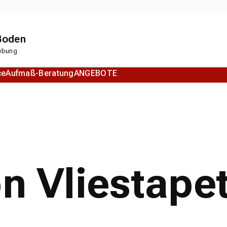
 Boden
gebung
ce
Aufmaß-Beratung
ANGEBOTE
Korkboden
Designboden
on Vliestape