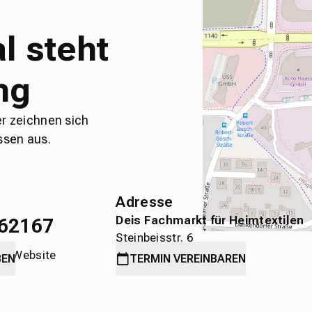
l steht
ng
er zeichnen sich
ssen aus.
Adresse
Deis Fachmarkt für Heimtextilen
62167
Steinbeisstr. 6
die Website
71636 Ludwigsburg
BEN
TERMIN
VEREINBAREN