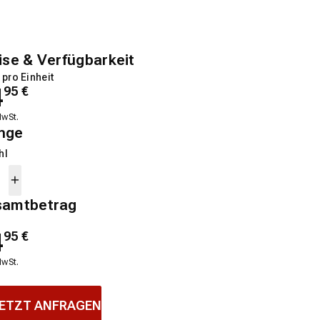
ise & Verfügbarkeit
 pro Einheit
4
95
€
MwSt.
nge
hl
samtbetrag
4
95
€
MwSt.
ETZT ANFRAGEN