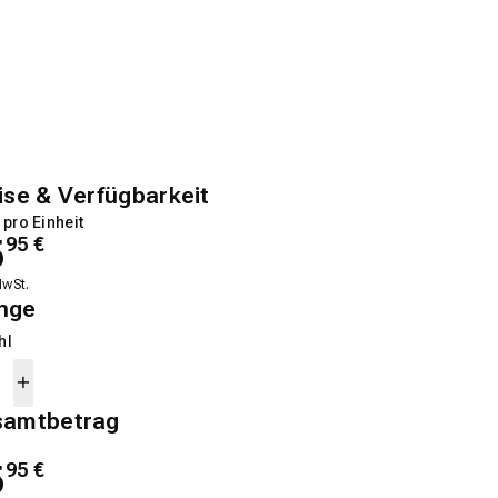
ise & Verfügbarkeit
 pro Einheit
5
95
€
MwSt.
nge
hl
samtbetrag
5
95
€