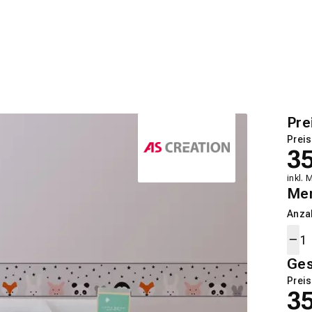
Pre
Preis
3
inkl. 
Me
Anza
Ge
Preis
3