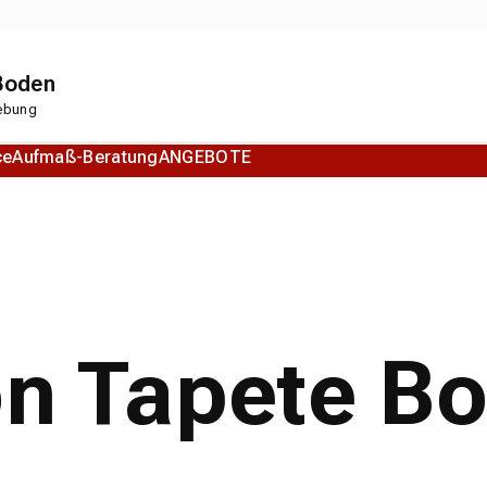
 Boden
gebung
ce
Aufmaß-Beratung
ANGEBOTE
Korkboden
Designboden
on Tapete B