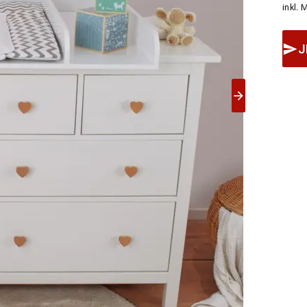
inkl. 
J