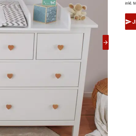
inkl. 
J