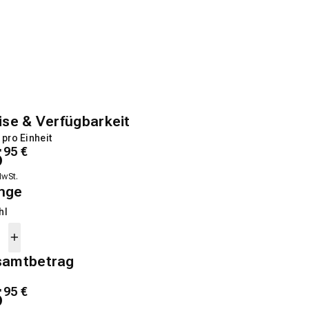
ise & Verfügbarkeit
 pro Einheit
5
95
€
MwSt.
nge
hl
samtbetrag
5
95
€