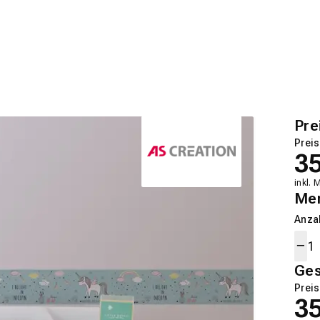
Pre
Preis
3
inkl. 
Me
Anza
Ge
Preis
3