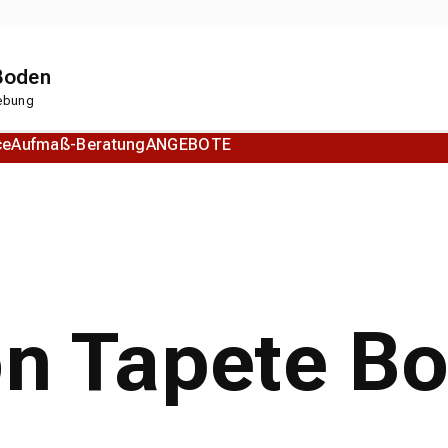
 Boden
gebung
ce
Aufmaß-Beratung
ANGEBOTE
Korkboden
Designboden
on Tapete B