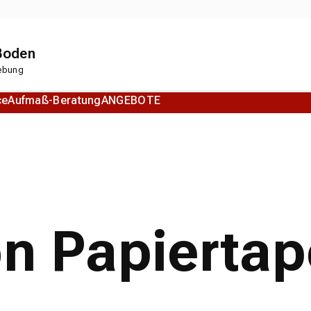
 Boden
gebung
ce
Aufmaß-Beratung
ANGEBOTE
Korkboden
Designboden
on Papierta