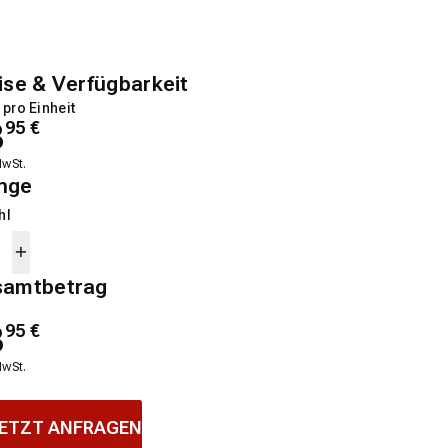
ise & Verfügbarkeit
 pro Einheit
8
95
€
MwSt.
nge
hl
samtbetrag
8
95
€
MwSt.
ETZT ANFRAGEN