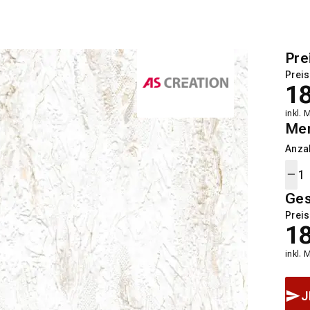
Pre
Preis
1
inkl. 
Me
Anza
Ge
Preis
1
inkl. 
J