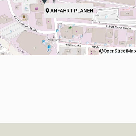
ANFAHRT PLANEN
©
OpenStreetMap