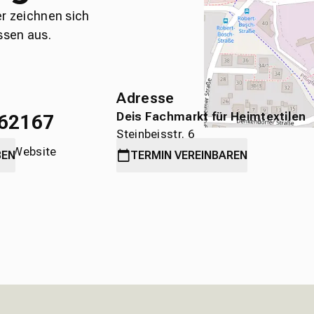
er zeichnen sich
ssen aus.
Adresse
Deis Fachmarkt für Heimtextilen
62167
Steinbeisstr. 6
die Website
71636 Ludwigsburg
BEN
TERMIN
VEREINBAREN