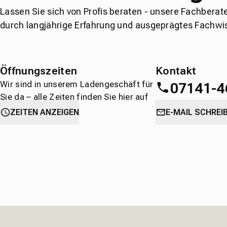
Lassen Sie sich von Profis beraten - unsere Fachberat
durch langjährige Erfahrung und ausgeprägtes Fachwi
Öffnungszeiten
Kontakt
Wir sind in unserem Ladengeschäft für
07141-4
Sie da – alle Zeiten finden Sie hier auf
einen Blick.
oder
direkt über 
ZEITEN ANZEIGEN
E-MAIL SCHREI