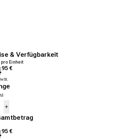
ise & Verfügbarkeit
 pro Einheit
4
95
€
MwSt.
nge
hl
samtbetrag
4
95
€