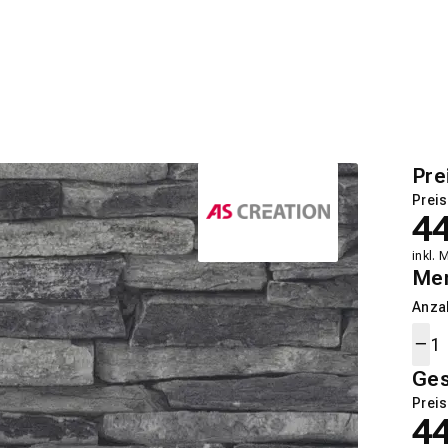
Pre
Preis
4
inkl. 
Me
Anza
Ge
Preis
4