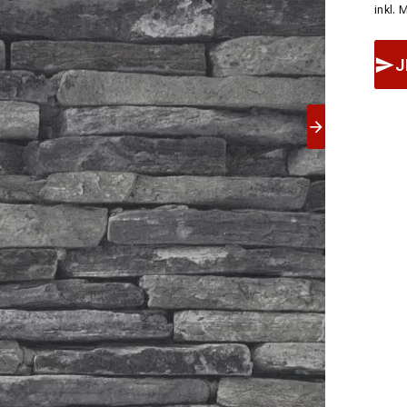
inkl. 
J