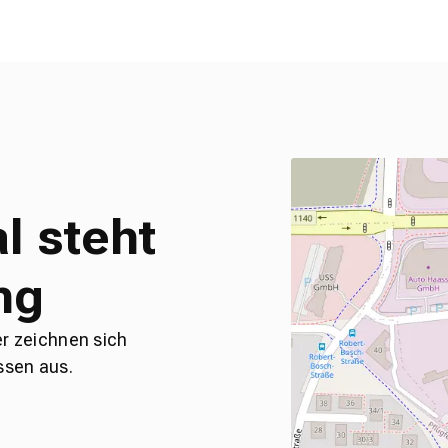
l steht
ng
er zeichnen sich
ssen aus.