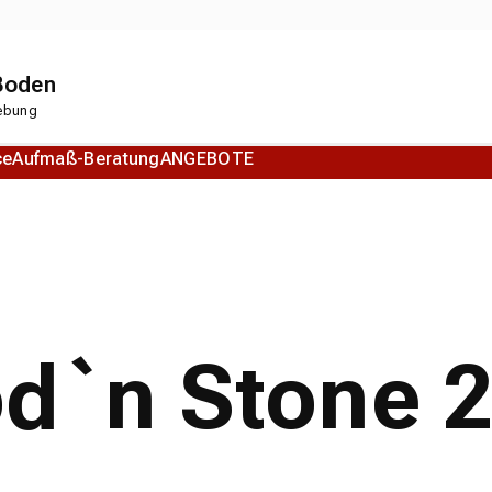
 Boden
gebung
ce
Aufmaß-Beratung
ANGEBOTE
Korkboden
Designboden
d`n Stone 2