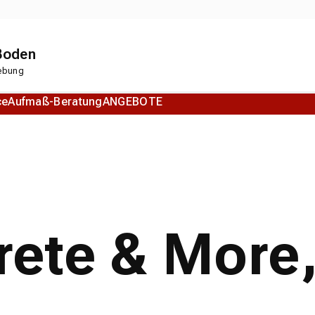
 Boden
gebung
ce
Aufmaß-Beratung
ANGEBOTE
Korkboden
Designboden
ete & More,