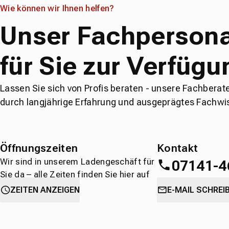
Wie können wir Ihnen helfen?
Unser Fachpersona
für Sie zur Verfügu
Lassen Sie sich von Profis beraten - unsere Fachberat
durch langjährige Erfahrung und ausgeprägtes Fachwi
Öffnungszeiten
Kontakt
Wir sind in unserem Ladengeschäft für
07141-4
Sie da – alle Zeiten finden Sie hier auf
einen Blick.
oder
direkt über 
ZEITEN ANZEIGEN
E-MAIL SCHREI