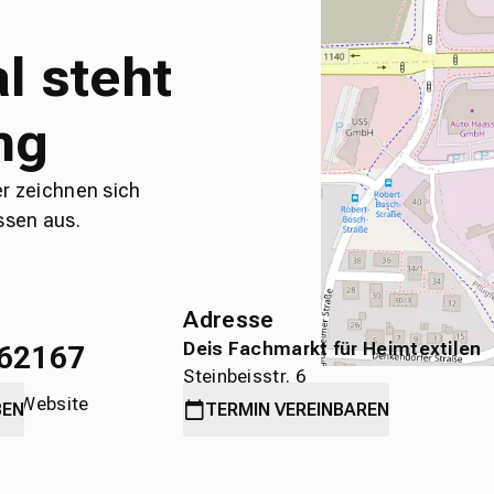
l steht
ng
er zeichnen sich
ssen aus.
Adresse
Deis Fachmarkt für Heimtextilen
62167
Steinbeisstr. 6
die Website
71636 Ludwigsburg
BEN
TERMIN
VEREINBAREN