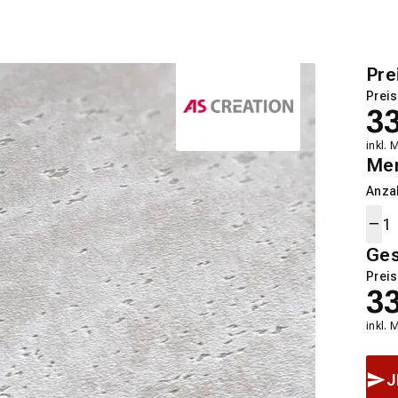
Pre
Preis
3
inkl. 
Me
Anza
Ge
Preis
3
inkl. 
J