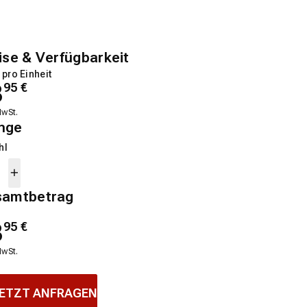
ise & Verfügbarkeit
 pro Einheit
3
95
€
MwSt.
nge
hl
samtbetrag
3
95
€
MwSt.
ETZT ANFRAGEN