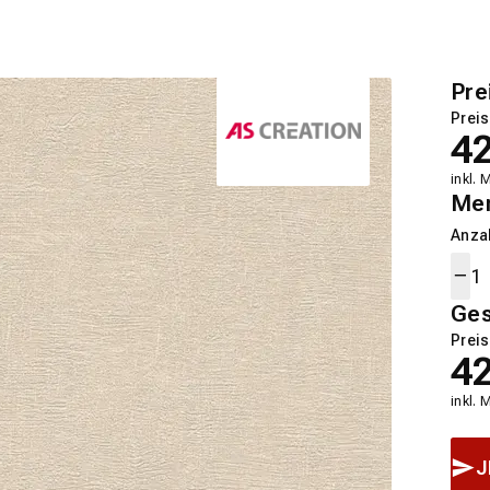
Pre
Preis
4
inkl. 
Me
Anza
Ge
Preis
4
inkl. 
J