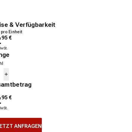
ise & Verfügbarkeit
 pro Einheit
2
95
€
MwSt.
nge
hl
samtbetrag
2
95
€
MwSt.
ETZT ANFRAGEN