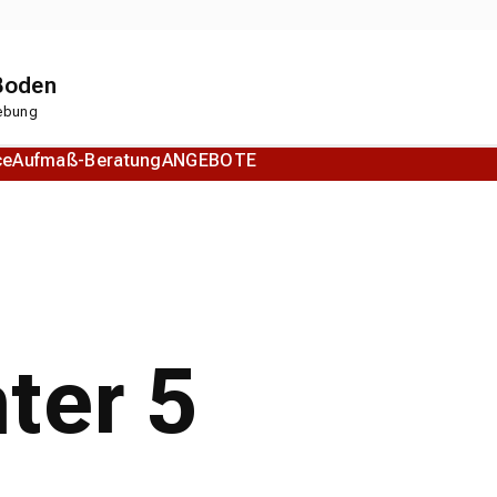
 Boden
gebung
ce
Aufmaß-Beratung
ANGEBOTE
Korkboden
Designboden
ter 5