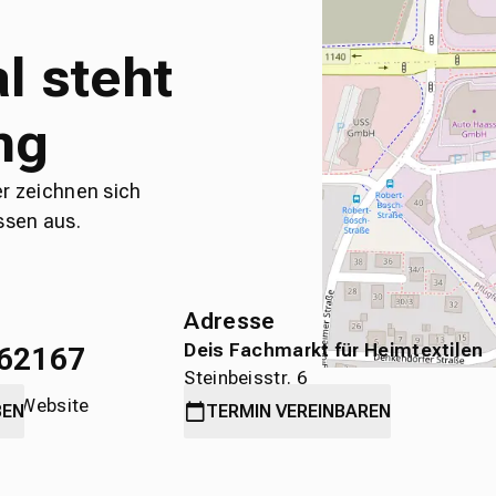
l steht
ng
er zeichnen sich
ssen aus.
Adresse
Deis Fachmarkt für Heimtextilen
62167
Steinbeisstr. 6
die Website
71636 Ludwigsburg
BEN
TERMIN
VEREINBAREN