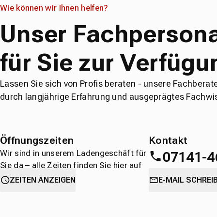
Wie können wir Ihnen helfen?
Unser Fachpersona
für Sie zur Verfügu
Lassen Sie sich von Profis beraten - unsere Fachberat
durch langjährige Erfahrung und ausgeprägtes Fachwi
Öffnungszeiten
Kontakt
Wir sind in unserem Ladengeschäft für
07141-4
Sie da – alle Zeiten finden Sie hier auf
einen Blick.
oder
direkt über 
ZEITEN ANZEIGEN
E-MAIL SCHREI