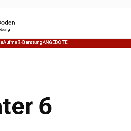
 Boden
gebung
ce
Aufmaß-Beratung
ANGEBOTE
Korkboden
Designboden
ter 6