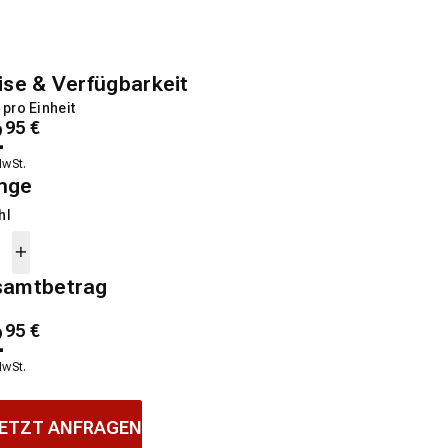
ise & Verfügbarkeit
 pro Einheit
2
95
€
MwSt.
nge
hl
samtbetrag
2
95
€
MwSt.
ETZT ANFRAGEN