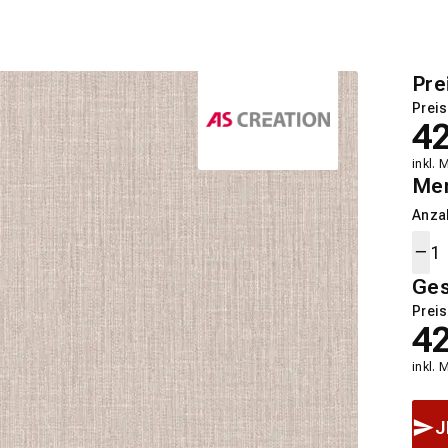
Pre
Preis
4
inkl. 
Me
Anza
Ge
Preis
4
inkl. 
J