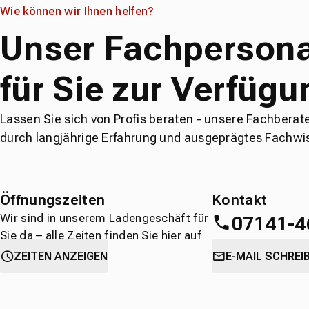
Wie können wir Ihnen helfen?
Unser Fachpersona
für Sie zur Verfügu
Lassen Sie sich von Profis beraten - unsere Fachberat
durch langjährige Erfahrung und ausgeprägtes Fachwi
Öffnungszeiten
Kontakt
Wir sind in unserem Ladengeschäft für
07141-4
Sie da – alle Zeiten finden Sie hier auf
einen Blick.
oder
direkt über 
ZEITEN ANZEIGEN
E-MAIL SCHREI