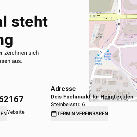
l steht
ng
er zeichnen sich
ssen aus.
Adresse
Deis Fachmarkt für Heimtextilen
62167
Steinbeisstr. 6
die Website
71636 Ludwigsburg
BEN
TERMIN
VEREINBAREN