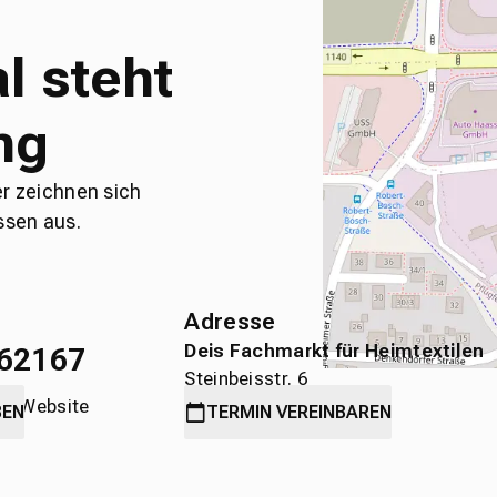
l steht
ng
er zeichnen sich
ssen aus.
Adresse
Deis Fachmarkt für Heimtextilen
62167
Steinbeisstr. 6
die Website
71636 Ludwigsburg
BEN
TERMIN
VEREINBAREN