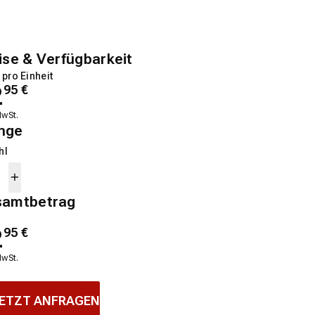
ise & Verfügbarkeit
 pro Einheit
2
95
€
MwSt.
nge
hl
samtbetrag
2
95
€
MwSt.
ETZT ANFRAGEN