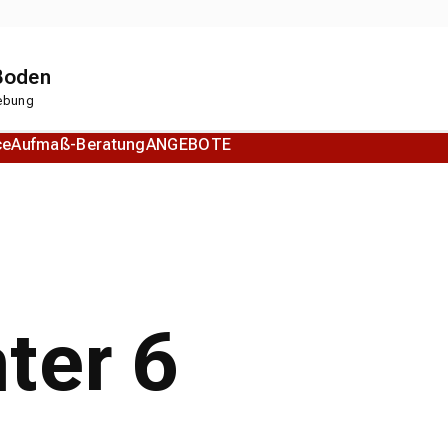
 Boden
gebung
ce
Aufmaß-Beratung
ANGEBOTE
Korkboden
Designboden
ter 6