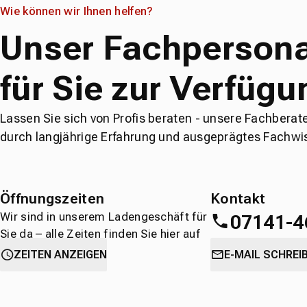
Wie können wir Ihnen helfen?
Unser Fachpersona
für Sie zur Verfügu
Lassen Sie sich von Profis beraten - unsere Fachberat
durch langjährige Erfahrung und ausgeprägtes Fachwi
Öffnungszeiten
Kontakt
Wir sind in unserem Ladengeschäft für
07141-4
Sie da – alle Zeiten finden Sie hier auf
einen Blick.
oder
direkt über 
ZEITEN ANZEIGEN
E-MAIL SCHREI