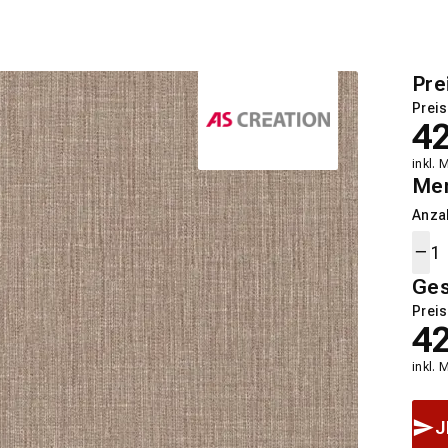
Pre
Preis
4
inkl. 
Me
Anza
Ge
Preis
4
inkl. 
J