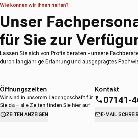
Wie können wir Ihnen helfen?
Unser Fachpersona
für Sie zur Verfügu
Lassen Sie sich von Profis beraten - unsere Fachberat
durch langjährige Erfahrung und ausgeprägtes Fachwi
Öffnungszeiten
Kontakt
Wir sind in unserem Ladengeschäft für
07141-4
Sie da – alle Zeiten finden Sie hier auf
einen Blick.
oder
direkt über 
ZEITEN ANZEIGEN
E-MAIL SCHREI