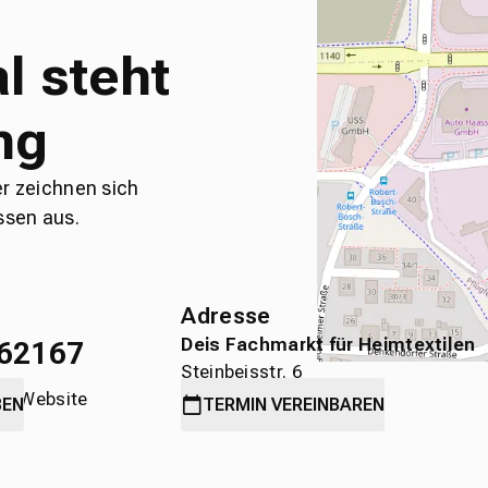
l steht
ng
er zeichnen sich
ssen aus.
Adresse
Deis Fachmarkt für Heimtextilen
62167
Steinbeisstr. 6
die Website
71636 Ludwigsburg
BEN
TERMIN
VEREINBAREN