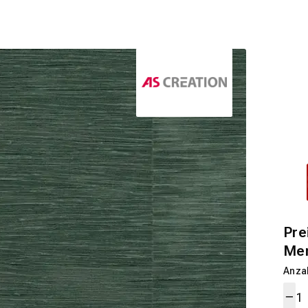
Pre
Me
Anza