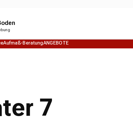
 Boden
gebung
ce
Aufmaß-Beratung
ANGEBOTE
Korkboden
Designboden
ter 7