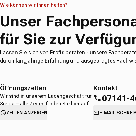
Wie können wir Ihnen helfen?
Unser Fachpersona
für Sie zur Verfügu
Lassen Sie sich von Profis beraten - unsere Fachberat
durch langjährige Erfahrung und ausgeprägtes Fachwi
Öffnungszeiten
Kontakt
Wir sind in unserem Ladengeschäft für
07141-4
Sie da – alle Zeiten finden Sie hier auf
einen Blick.
oder
direkt über 
ZEITEN ANZEIGEN
E-MAIL SCHREI