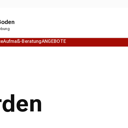
 Boden
gebung
ce
Aufmaß-Beratung
ANGEBOTE
Korkboden
Designboden
rden