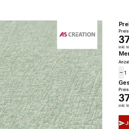
Pre
Preis
3
inkl. 
Me
Anza
Ge
Preis
3
inkl. 
J