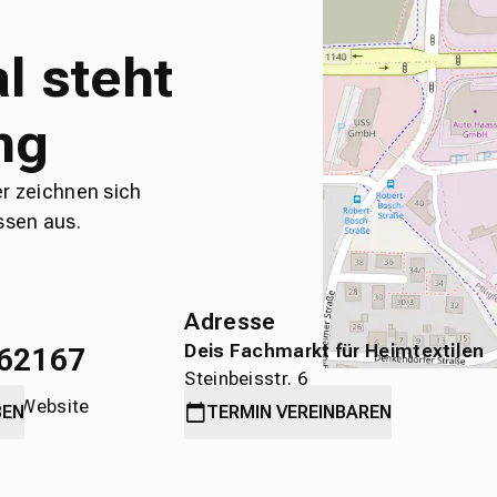
l steht
ng
er zeichnen sich
ssen aus.
Adresse
Deis Fachmarkt für Heimtextilen
62167
Steinbeisstr. 6
die Website
71636 Ludwigsburg
BEN
TERMIN
VEREINBAREN