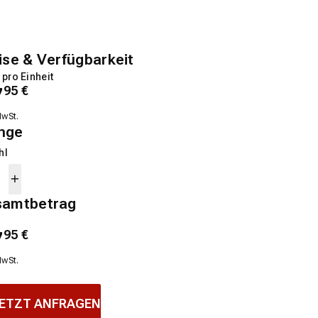
ise & Verfügbarkeit
 pro Einheit
7
95
€
MwSt.
nge
hl
samtbetrag
7
95
€
MwSt.
ETZT ANFRAGEN