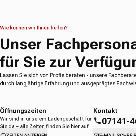
Wie können wir Ihnen helfen?
Unser Fachpersona
für Sie zur Verfügu
Lassen Sie sich von Profis beraten - unsere Fachberat
durch langjährige Erfahrung und ausgeprägtes Fachwi
Öffnungszeiten
Kontakt
Wir sind in unserem Ladengeschäft für
07141-4
Sie da – alle Zeiten finden Sie hier auf
einen Blick.
oder
direkt über 
ZEITEN ANZEIGEN
E-MAIL SCHREI