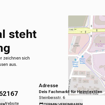
l steht
ng
er zeichnen sich
ssen aus.
Adresse
Deis Fachmarkt für Heimtextilen
62167
Steinbeisstr. 6
die Website
71636 Ludwigsburg
BEN
TERMIN
VEREINBAREN