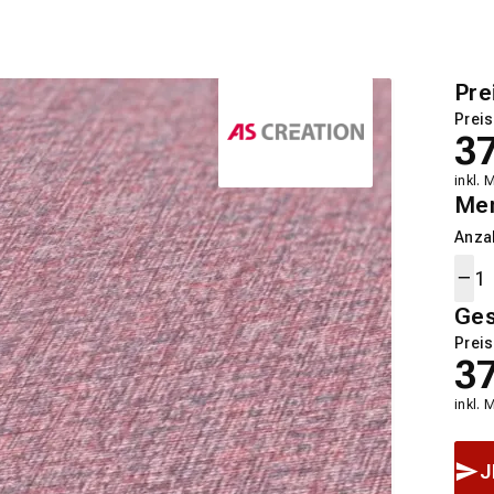
Pre
Preis
3
inkl. 
Me
Anza
Ge
Preis
3
inkl. 
J