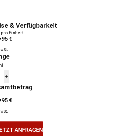
ise & Verfügbarkeit
 pro Einheit
7
95
€
MwSt.
nge
hl
samtbetrag
7
95
€
MwSt.
ETZT ANFRAGEN