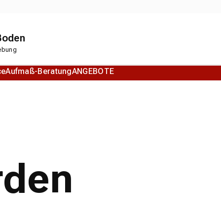
 Boden
gebung
ce
Aufmaß-Beratung
ANGEBOTE
Korkboden
Designboden
rden