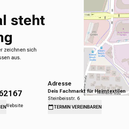
l steht
ng
er zeichnen sich
ssen aus.
Adresse
Deis Fachmarkt für Heimtextilen
62167
Steinbeisstr. 6
die Website
71636 Ludwigsburg
BEN
TERMIN
VEREINBAREN