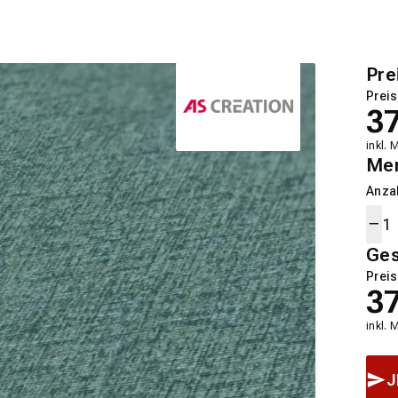
Pre
Preis
3
inkl. 
Me
Anza
Ge
Preis
3
inkl. 
J