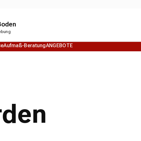
 Boden
gebung
ce
Aufmaß-Beratung
ANGEBOTE
Korkboden
Designboden
rden