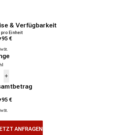
ise & Verfügbarkeit
 pro Einheit
7
95
€
MwSt.
nge
hl
samtbetrag
7
95
€
MwSt.
ETZT ANFRAGEN