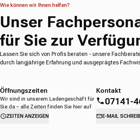
Wie können wir Ihnen helfen?
Unser Fachpersona
für Sie zur Verfügu
Lassen Sie sich von Profis beraten - unsere Fachberat
durch langjährige Erfahrung und ausgeprägtes Fachwi
Öffnungszeiten
Kontakt
Wir sind in unserem Ladengeschäft für
07141-4
Sie da – alle Zeiten finden Sie hier auf
einen Blick.
oder
direkt über 
ZEITEN ANZEIGEN
E-MAIL SCHREI