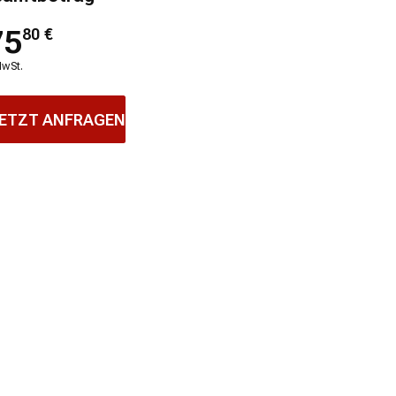
75
80
€
MwSt.
ETZT ANFRAGEN