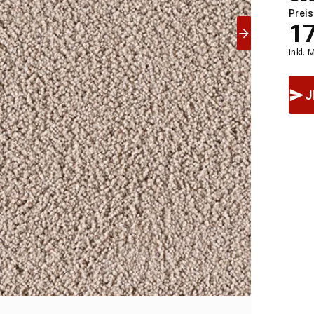
Preis
1
inkl. 
J