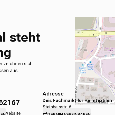
l steht
ng
er zeichnen sich
ssen aus.
Adresse
Deis Fachmarkt für Heimtextilen
62167
Steinbeisstr. 6
die Website
71636 Ludwigsburg
BEN
TERMIN
VEREINBAREN