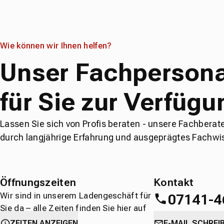
Wie können wir Ihnen helfen?
Unser Fachpersona
für Sie zur Verfügu
Lassen Sie sich von Profis beraten - unsere Fachberat
durch langjährige Erfahrung und ausgeprägtes Fachwi
Öffnungszeiten
Kontakt
Wir sind in unserem Ladengeschäft für
07141-4
Sie da – alle Zeiten finden Sie hier auf
einen Blick.
oder
direkt über 
ZEITEN ANZEIGEN
E-MAIL SCHREI