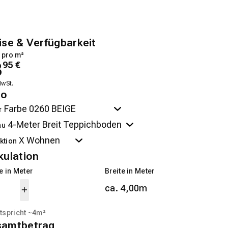
ise & Verfügbarkeit
 pro m²
3
95
€
MwSt.
no
r
au
ktion
kulation
 in Meter
Breite in Meter
ca. 4,00m
tspricht ~
4
m²
samtbetrag