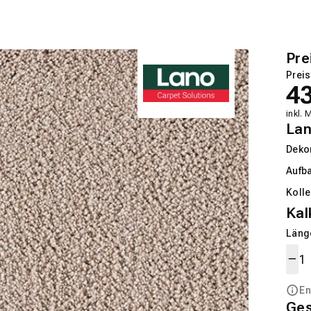
Pre
Preis
4
inkl. 
La
Deko
Aufb
Kolle
Kal
Länge
En
Ge