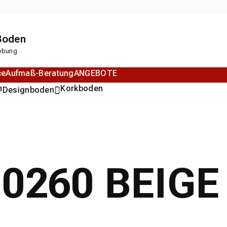
 Boden
gebung
ce
Aufmaß-Beratung
ANGEBOTE
n
Korkboden
Designboden
 0260 BEIGE