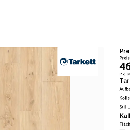
Pre
Preis
4
inkl. 
Tar
Aufb
Kolle
Stil
Kal
Fläch