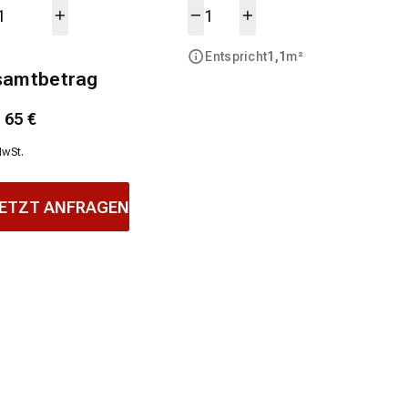
Entspricht
1,1
m²
samtbetrag
1
65
€
MwSt.
ETZT ANFRAGEN