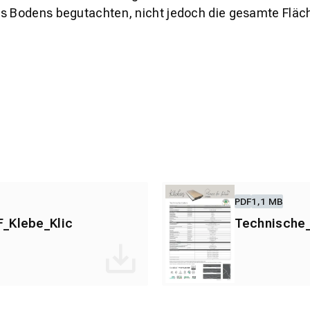
es Bodens begutachten, nicht jedoch die gesamte Fläch
PDF
1,1 MB
_Klebe_Klic
Technische_