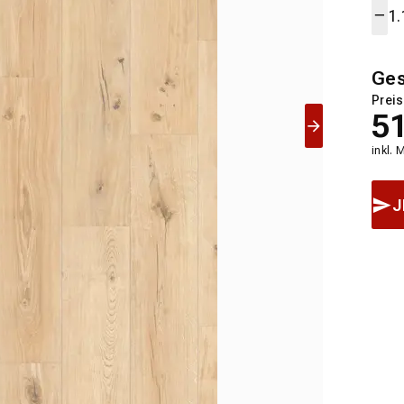
Ge
Preis
5
inkl. 
J