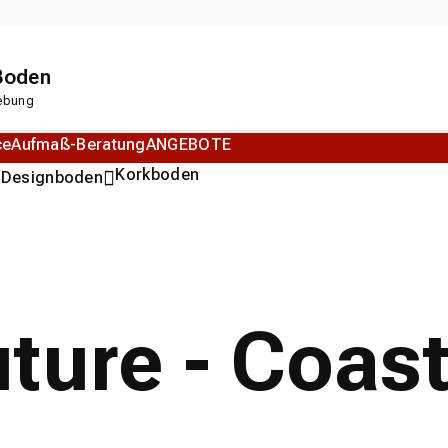
 Boden
gebung
ce
Aufmaß-Beratung
ANGEBOTE
n
Korkboden
Designboden
ture - Coast