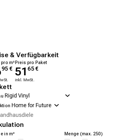
ise & Verfügbarkeit
 pro m²
Preis pro Paket
6
51
95
€
65
€
MwSt.
inkl. MwSt.
kett
au
ktion
kulation
e in m²
Menge (max. 250)