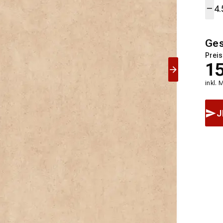
Ge
Preis
1
inkl. 
J