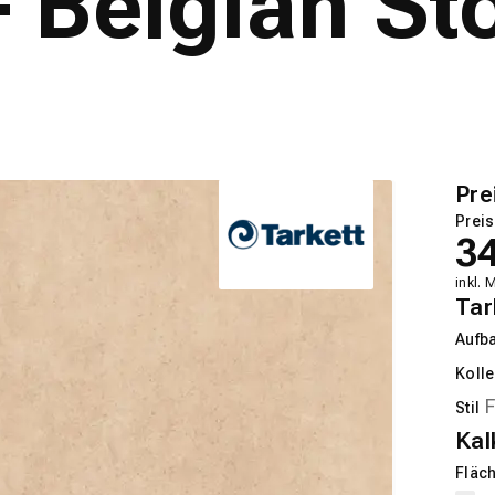
 Belgian St
Pre
Preis
3
inkl. 
Tar
Aufb
Kolle
Stil
Kal
Fläch