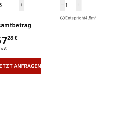
Entspricht
4,5
m²
samtbetrag
57
28
€
MwSt.
ETZT ANFRAGEN