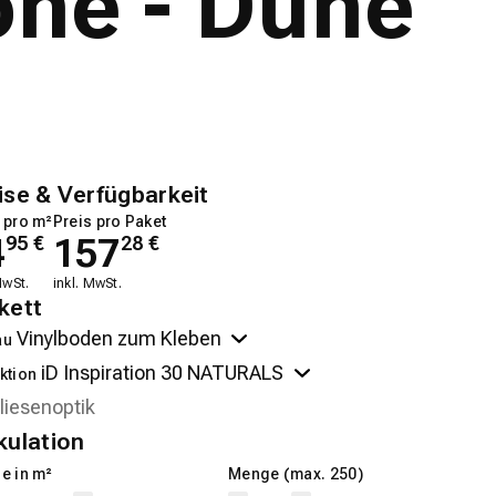
one - Dune
ise & Verfügbarkeit
 pro m²
Preis pro Paket
4
157
95
€
28
€
MwSt.
inkl. MwSt.
kett
au
ktion
kulation
e in m²
Menge (max. 250)