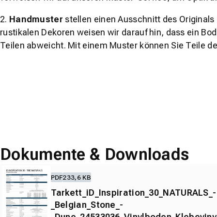
2.
Handmuster
stellen einen Ausschnitt des Original
rustikalen Dekoren weisen wir darauf hin, dass ein Bo
Teilen abweicht. Mit einem Muster können Sie Teile d
Dokumente & Downloads
PDF
233,6 KB
Tarkett_iD_Inspiration_30_NATURALS_-
_Belgian_Stone_-
_Dune_24533036_Vinylboden_Klebevin