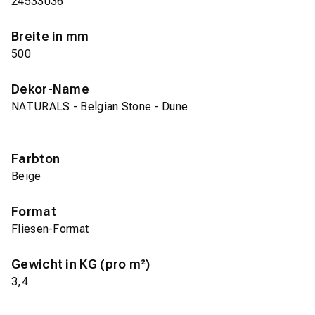
24533036
Breite in mm
500
Dekor-Name
NATURALS - Belgian Stone - Dune
Farbton
Beige
Format
Fliesen-Format
Gewicht in KG (pro m²)
3,4