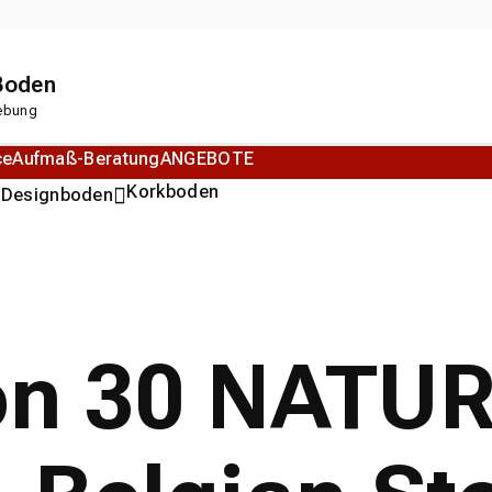
 Boden
gebung
ce
Aufmaß-Beratung
ANGEBOTE
n
Korkboden
Designboden
ion 30 NATU