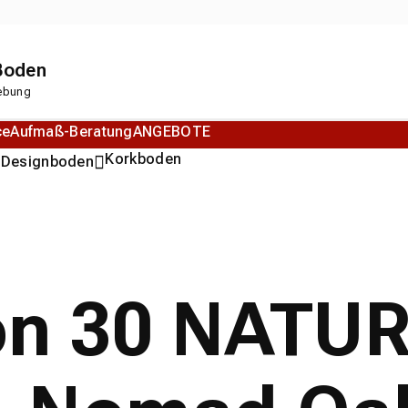
 Boden
gebung
ce
Aufmaß-Beratung
ANGEBOTE
n
Korkboden
Designboden
ion 30 NATU