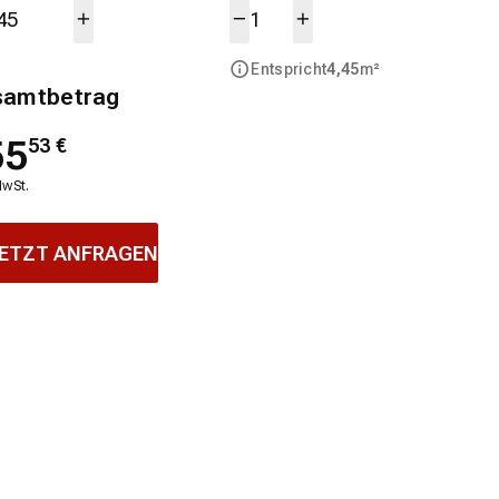
Entspricht
4,45
m²
samtbetrag
55
53
€
MwSt.
ETZT ANFRAGEN