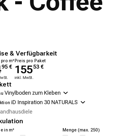
- Coffee
ise & Verfügbarkeit
 pro m²
Preis pro Paket
4
155
95
€
53
€
MwSt.
inkl. MwSt.
kett
au
ktion
kulation
e in m²
Menge (max. 250)