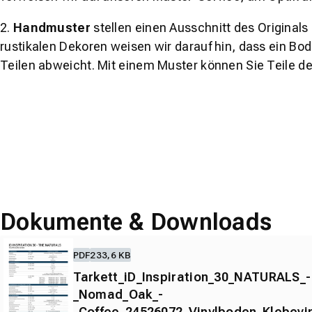
2.
Handmuster
stellen einen Ausschnitt des Original
rustikalen Dekoren weisen wir darauf hin, dass ein Bo
Teilen abweicht. Mit einem Muster können Sie Teile d
Dokumente & Downloads
PDF
233,6 KB
Tarkett_iD_Inspiration_30_NATURALS_-
_Nomad_Oak_-
_Coffee_24526072_Vinylboden_Klebevi