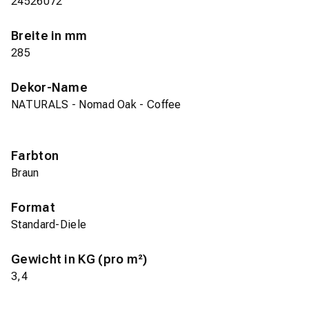
24526072
Breite in mm
285
Dekor-Name
NATURALS - Nomad Oak - Coffee
Farbton
Braun
Format
Standard-Diele
Gewicht in KG (pro m²)
3,4