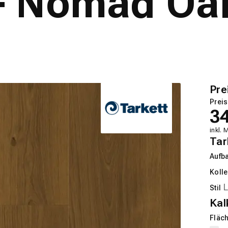
 Nomad Oak 
Pre
Preis
3
inkl. 
Tar
Aufb
Kolle
Stil
Kal
Fläch