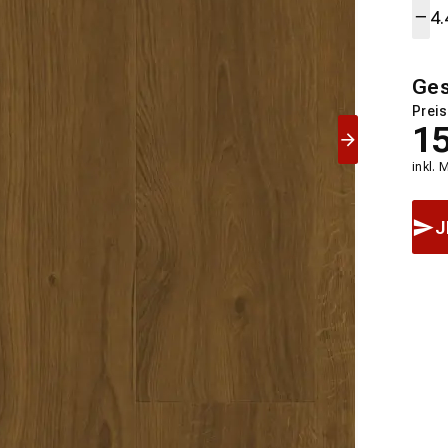
Ge
Preis
1
inkl. 
J