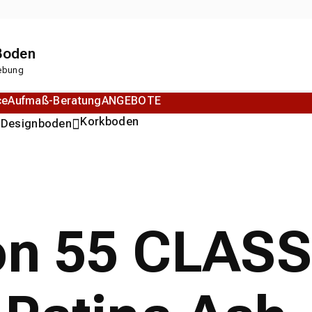
 Boden
gebung
ce
Aufmaß-Beratung
ANGEBOTE
n
Korkboden
Designboden
ion 55 CLASS