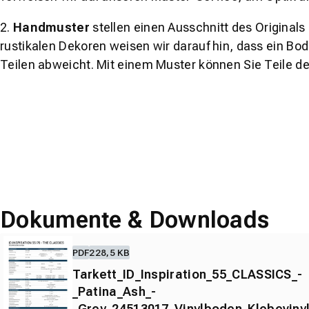
2.
Handmuster
stellen einen Ausschnitt des Original
rustikalen Dekoren weisen wir darauf hin, dass ein Bo
Teilen abweicht. Mit einem Muster können Sie Teile d
Dokumente & Downloads
PDF
228,5 KB
Tarkett_ID_Inspiration_55_CLASSICS_-
_Patina_Ash_-
_Grey_24513017_Vinylboden_Klebeviny