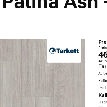
Patina Ash 
Pre
Preis
4
inkl. 
Tar
Aufb
Kolle
Stil
Kal
Fläch