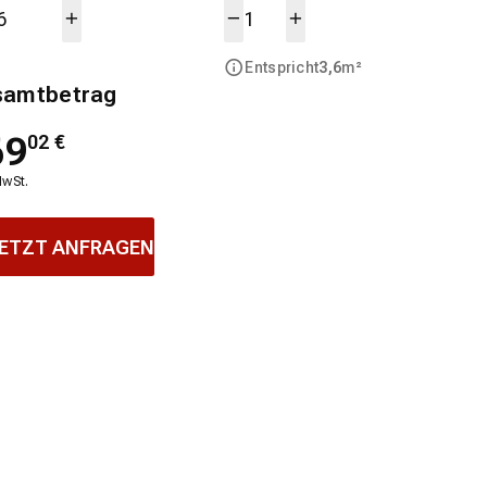
Entspricht
3,6
m²
samtbetrag
69
02
€
MwSt.
ETZT ANFRAGEN