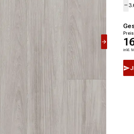
Ge
Preis
1
inkl. 
J