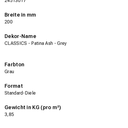
24513017
Breite in mm
200
Dekor-Name
CLASSICS - Patina Ash - Grey
Farbton
Grau
Format
Standard-Diele
Gewicht in KG (pro m²)
3,85