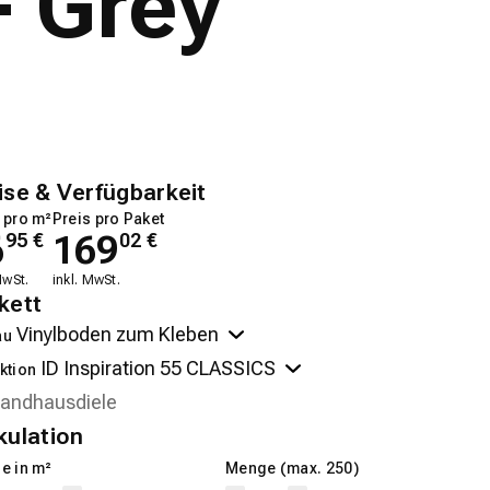
- Grey
ise & Verfügbarkeit
 pro m²
Preis pro Paket
6
169
95
€
02
€
MwSt.
inkl. MwSt.
kett
au
ktion
kulation
e in m²
Menge (max. 250)