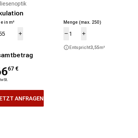
kulation
e in m²
Menge (max. 250)
Entspricht
3,55
m²
samtbetrag
66
67
€
MwSt.
ETZT ANFRAGEN