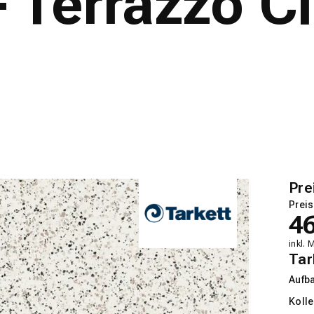
Terrazzo Cl
Pre
Preis
4
inkl. 
Tar
Aufb
Kolle