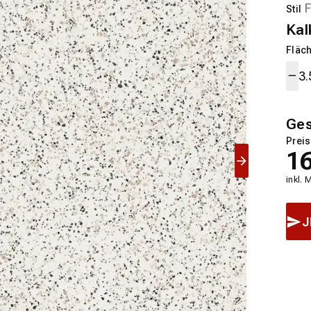
Stil
Kal
Fläch
Ge
Preis
1
inkl. 
J