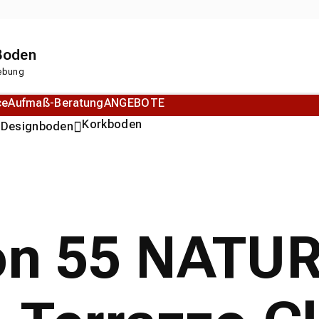
 Boden
gebung
ce
Aufmaß-Beratung
ANGEBOTE
n
Korkboden
Designboden
ion 55 NATU