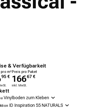
assical -
ise & Verfügbarkeit
 pro m²
Preis pro Paket
6
166
95
€
67
€
MwSt.
inkl. MwSt.
kett
au
ktion