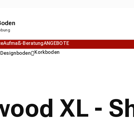
 Boden
gebung
ce
Aufmaß-Beratung
ANGEBOTE
n
Korkboden
Designboden
wood XL - 