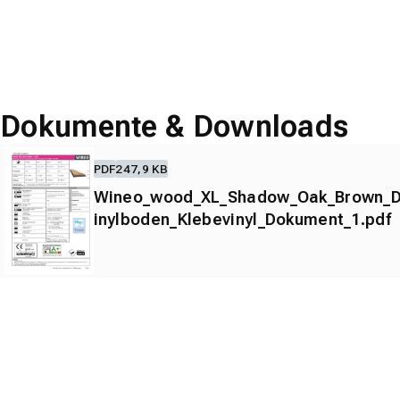
Dokumente & Downloads
PDF
247,9 KB
Wineo_wood_XL_Shadow_Oak_Brown_
inylboden_Klebevinyl_Dokument_1.pdf