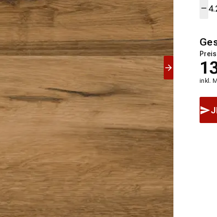
Ge
Preis
1
inkl. 
J