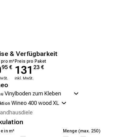
ise & Verfügbarkeit
 pro m²
Preis pro Paket
0
131
95
€
23
€
MwSt.
inkl. MwSt.
neo
au
ktion
kulation
e in m²
Menge (max. 250)