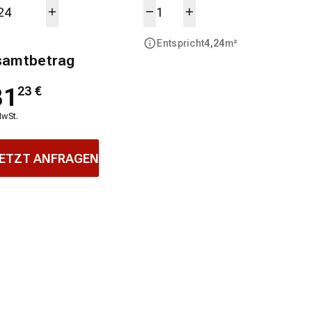
Entspricht
4,24
m²
samtbetrag
31
23
€
MwSt.
ETZT ANFRAGEN