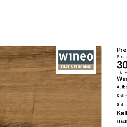
Pre
Preis
3
inkl. 
Wi
Aufb
Kolle
Stil
Kal
Fläch