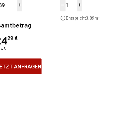
Entspricht
3,89
m²
samtbetrag
24
29
€
MwSt.
ETZT ANFRAGEN