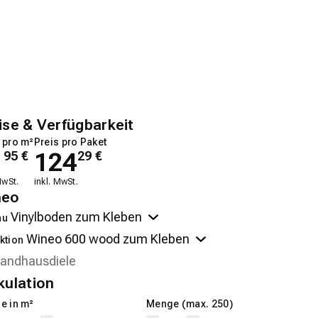
ise & Verfügbarkeit
 pro m²
Preis pro Paket
1
124
95
€
29
€
MwSt.
inkl. MwSt.
neo
au
ktion
kulation
e in m²
Menge (max. 250)