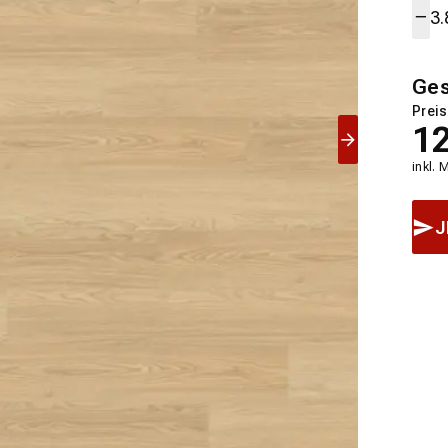
Ge
Preis
1
inkl. 
J