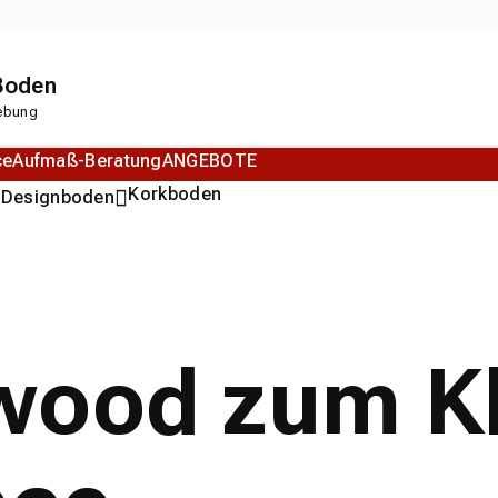
 Boden
gebung
ce
Aufmaß-Beratung
ANGEBOTE
n
Korkboden
Designboden
wood zum Kl