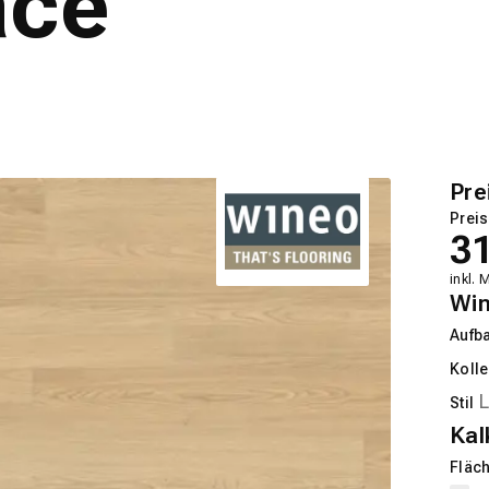
ace
Pre
Preis
3
inkl. 
Wi
Aufb
Kolle
Stil
Kal
Fläch