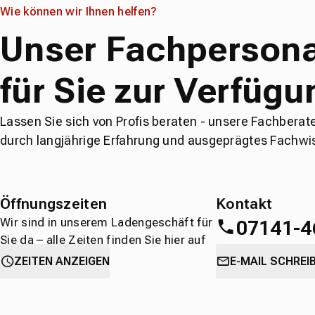
Wie können wir Ihnen helfen?
Unser Fachpersona
für Sie zur Verfügu
Lassen Sie sich von Profis beraten - unsere Fachberat
durch langjährige Erfahrung und ausgeprägtes Fachwi
Öffnungszeiten
Kontakt
Wir sind in unserem Ladengeschäft für
07141-4
Sie da – alle Zeiten finden Sie hier auf
einen Blick.
oder
direkt über 
ZEITEN ANZEIGEN
E-MAIL SCHREI