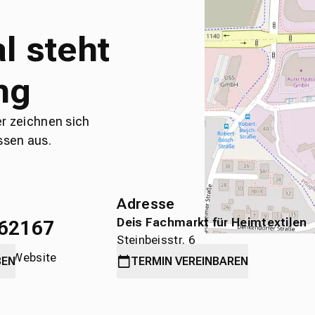
l steht
ng
er zeichnen sich
ssen aus.
Adresse
Deis Fachmarkt für Heimtextilen
62167
Steinbeisstr. 6
die Website
71636 Ludwigsburg
BEN
TERMIN
VEREINBAREN