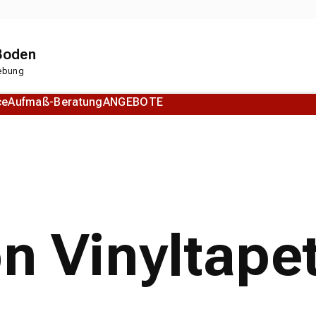
 Boden
gebung
ce
Aufmaß-Beratung
ANGEBOTE
Korkboden
Designboden
on Vinyltape