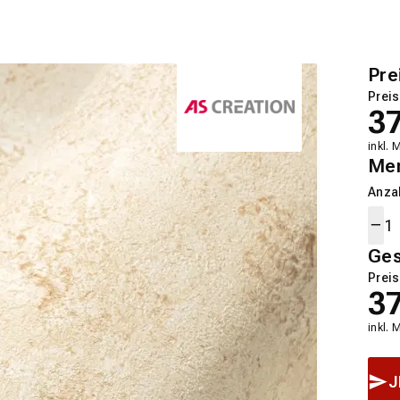
Pre
Preis
3
inkl. 
Me
Anza
Ge
Preis
3
inkl. 
J