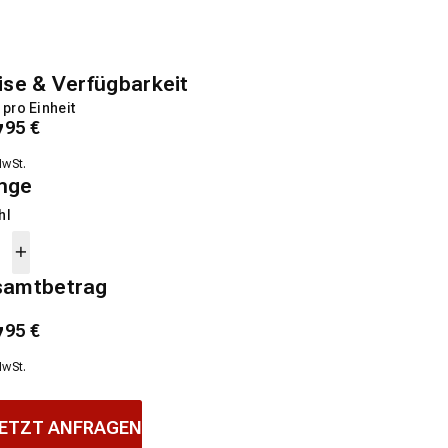
ise & Verfügbarkeit
 pro Einheit
7
95
€
MwSt.
nge
hl
samtbetrag
7
95
€
MwSt.
ETZT ANFRAGEN