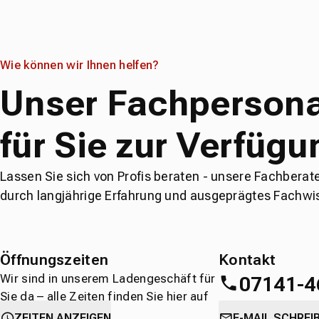
Wie können wir Ihnen helfen?
Unser Fachpersona
für Sie zur Verfügu
Lassen Sie sich von Profis beraten - unsere Fachberat
durch langjährige Erfahrung und ausgeprägtes Fachwi
Öffnungszeiten
Kontakt
Wir sind in unserem Ladengeschäft für
07141-4
Sie da – alle Zeiten finden Sie hier auf
einen Blick.
oder
direkt über 
ZEITEN ANZEIGEN
E-MAIL SCHREI