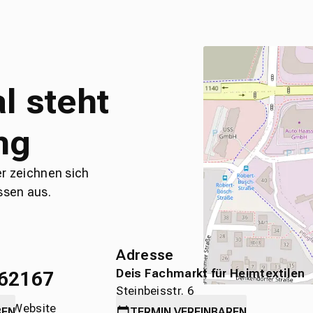
l steht
ng
er zeichnen sich
ssen aus.
Adresse
Deis Fachmarkt für Heimtextilen
62167
Steinbeisstr. 6
die Website
71636 Ludwigsburg
BEN
TERMIN
VEREINBAREN