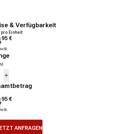
ise & Verfügbarkeit
 pro Einheit
4
95
€
MwSt.
nge
hl
samtbetrag
4
95
€
MwSt.
ETZT ANFRAGEN