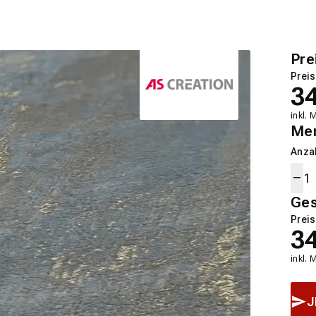
Pre
Preis
3
inkl. 
Me
Anza
Ge
Preis
3
inkl. 
J