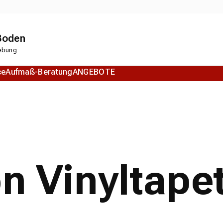
 Boden
gebung
ce
Aufmaß-Beratung
ANGEBOTE
Korkboden
Designboden
on Vinyltape