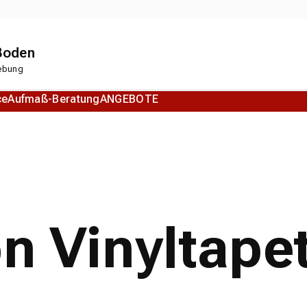
 Boden
gebung
ce
Aufmaß-Beratung
ANGEBOTE
Korkboden
Designboden
on Vinyltape