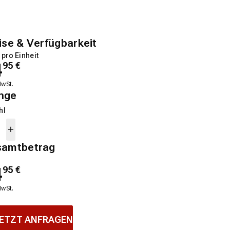
ise & Verfügbarkeit
 pro Einheit
4
95
€
MwSt.
nge
hl
samtbetrag
4
95
€
MwSt.
ETZT ANFRAGEN