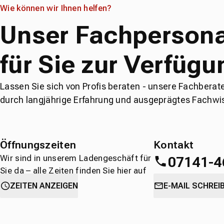
Wie können wir Ihnen helfen?
Unser Fachpersona
für Sie zur Verfügu
Lassen Sie sich von Profis beraten - unsere Fachberat
durch langjährige Erfahrung und ausgeprägtes Fachwi
Öffnungszeiten
Kontakt
Wir sind in unserem Ladengeschäft für
07141-4
Sie da – alle Zeiten finden Sie hier auf
einen Blick.
oder
direkt über 
ZEITEN ANZEIGEN
E-MAIL SCHREI