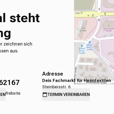
l steht
ng
er zeichnen sich
ssen aus.
Adresse
Deis Fachmarkt für Heimtextilen
62167
Steinbeisstr. 6
die Website
71636 Ludwigsburg
BEN
TERMIN
VEREINBAREN