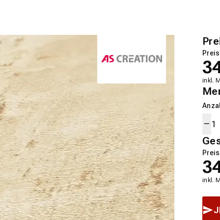
Pre
Preis
3
inkl. 
Me
Anza
Ge
Preis
3
inkl. 
J