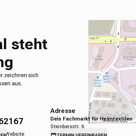
l steht
ng
er zeichnen sich
ssen aus.
Adresse
Deis Fachmarkt für Heimtextilen
62167
Steinbeisstr. 6
die Website
71636 Ludwigsburg
BEN
TERMIN
VEREINBAREN