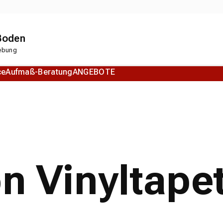
 Boden
gebung
ce
Aufmaß-Beratung
ANGEBOTE
Korkboden
Designboden
on Vinyltape