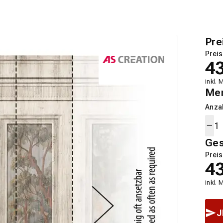
Pre
Preis
4
inkl. 
Me
Anza
Ge
Preis
4
inkl. 
J