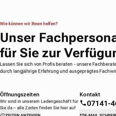
Wie können wir Ihnen helfen?
Unser Fachpersona
für Sie zur Verfügu
Lassen Sie sich von Profis beraten - unsere Fachberat
durch langjährige Erfahrung und ausgeprägtes Fachwi
Öffnungszeiten
Kontakt
Wir sind in unserem Ladengeschäft für
07141-4
Sie da – alle Zeiten finden Sie hier auf
einen Blick.
oder
direkt über 
ZEITEN ANZEIGEN
E-MAIL SCHREI