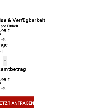
ise & Verfügbarkeit
 pro Einheit
3
95
€
MwSt.
nge
hl
samtbetrag
3
95
€
MwSt.
ETZT ANFRAGEN