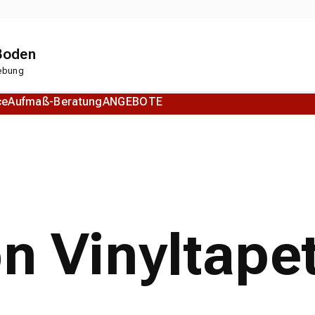
 Boden
gebung
ce
Aufmaß-Beratung
ANGEBOTE
Korkboden
Designboden
on Vinyltape