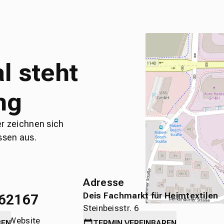
l steht
ng
er zeichnen sich
ssen aus.
Adresse
Deis Fachmarkt für Heimtextilen
62167
Steinbeisstr. 6
die Website
71636 Ludwigsburg
BEN
TERMIN
VEREINBAREN