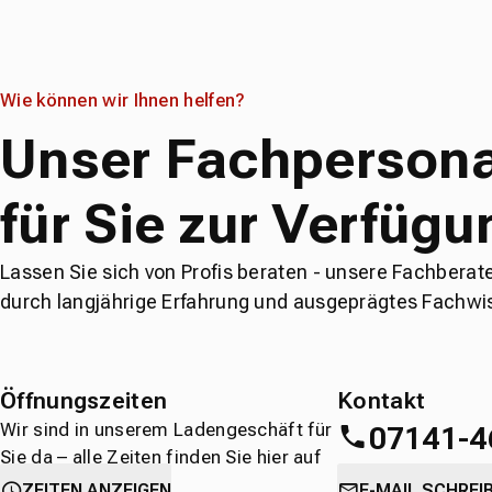
Wie können wir Ihnen helfen?
Unser Fachpersona
für Sie zur Verfügu
Lassen Sie sich von Profis beraten - unsere Fachberat
durch langjährige Erfahrung und ausgeprägtes Fachwi
Öffnungszeiten
Kontakt
Wir sind in unserem Ladengeschäft für
07141-4
Sie da – alle Zeiten finden Sie hier auf
einen Blick.
oder
direkt über 
ZEITEN ANZEIGEN
E-MAIL SCHREI