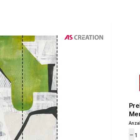
Pre
Me
Anza