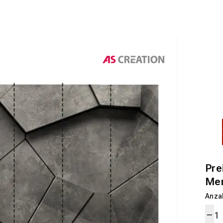
Pre
Me
Anza