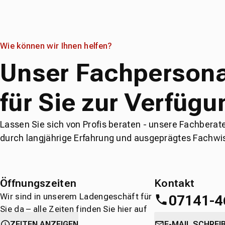
Wie können wir Ihnen helfen?
Unser Fachpersona
für Sie zur Verfügu
Lassen Sie sich von Profis beraten - unsere Fachberat
durch langjährige Erfahrung und ausgeprägtes Fachwi
Öffnungszeiten
Kontakt
Wir sind in unserem Ladengeschäft für
07141-4
Sie da – alle Zeiten finden Sie hier auf
einen Blick.
oder
direkt über 
ZEITEN ANZEIGEN
E-MAIL SCHREI