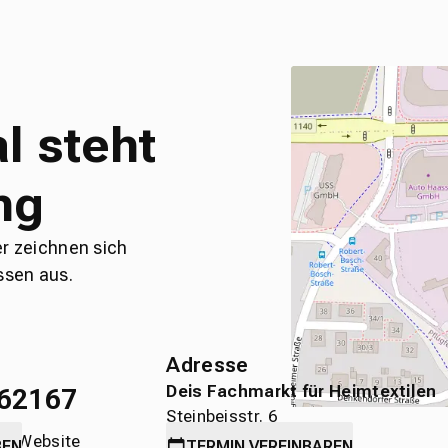
l steht
ng
er zeichnen sich
ssen aus.
Adresse
Deis Fachmarkt für Heimtextilen
62167
Steinbeisstr. 6
die Website
71636 Ludwigsburg
BEN
TERMIN
VEREINBAREN