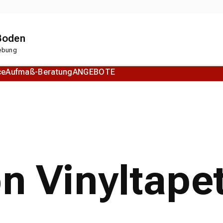
 Boden
gebung
ce
Aufmaß-Beratung
ANGEBOTE
Korkboden
Designboden
on Vinyltape