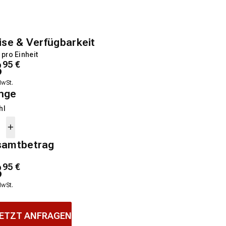
ise & Verfügbarkeit
 pro Einheit
3
95
€
MwSt.
nge
hl
samtbetrag
3
95
€
MwSt.
ETZT ANFRAGEN