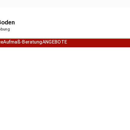
 Boden
gebung
ce
Aufmaß-Beratung
ANGEBOTE
Korkboden
Designboden