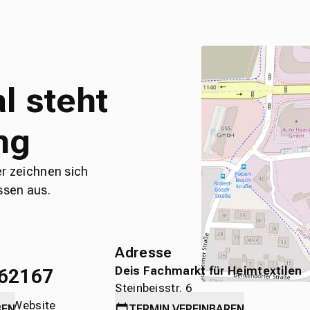
l steht
ng
er zeichnen sich
ssen aus.
Adresse
Deis Fachmarkt für Heimtextilen
62167
Steinbeisstr. 6
die Website
71636 Ludwigsburg
BEN
TERMIN
VEREINBAREN