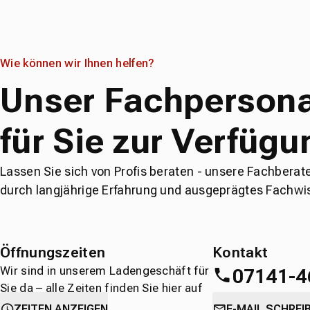
Wie können wir Ihnen helfen?
Unser Fachpersona
für Sie zur Verfügu
Lassen Sie sich von Profis beraten - unsere Fachberat
durch langjährige Erfahrung und ausgeprägtes Fachwi
Öffnungszeiten
Kontakt
Wir sind in unserem Ladengeschäft für
07141-4
Sie da – alle Zeiten finden Sie hier auf
einen Blick.
oder
direkt über 
ZEITEN ANZEIGEN
E-MAIL SCHREI