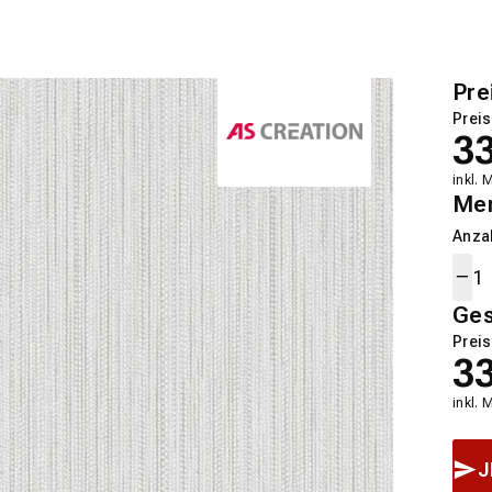
Pre
Preis
3
inkl. 
Me
Anza
Ge
Preis
3
inkl. 
J