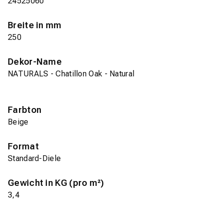
24525060
Breite in mm
250
Dekor-Name
NATURALS - Chatillon Oak - Natural
Farbton
Beige
Format
Standard-Diele
Gewicht in KG (pro m²)
3,4