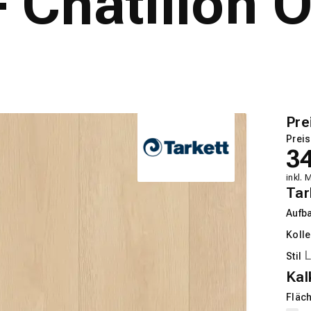
Chatillon O
Pre
Preis
3
inkl. 
Tar
Aufb
Kolle
Stil
Kal
Fläch