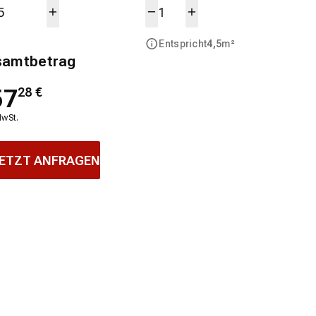
Entspricht
4,5
m²
samtbetrag
57
28
€
MwSt.
ETZT ANFRAGEN