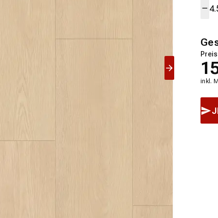
Ge
Preis
1
inkl. 
J