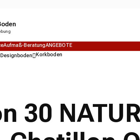
 Boden
gebung
ce
Aufmaß-Beratung
ANGEBOTE
n
Korkboden
Designboden
ion 30 NATU