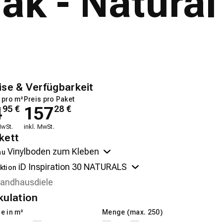
ak - Natural
ise & Verfügbarkeit
 pro m²
Preis pro Paket
4
157
95
€
28
€
MwSt.
inkl. MwSt.
kett
au
ktion
kulation
e in m²
Menge (max. 250)