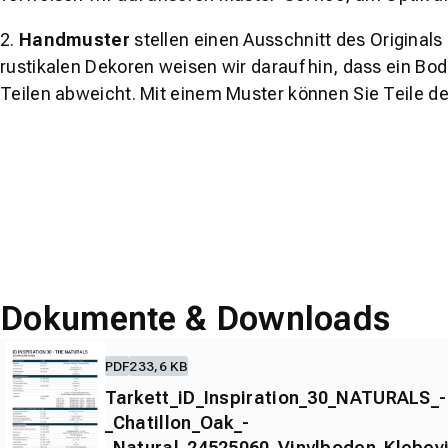
2.
Handmuster
stellen einen Ausschnitt des Original
rustikalen Dekoren weisen wir darauf hin, dass ein Bo
Teilen abweicht. Mit einem Muster können Sie Teile d
Dokumente & Downloads
PDF
233,6 KB
Tarkett_iD_Inspiration_30_NATURALS_-
_Chatillon_Oak_-
_Natural_24525060_Vinylboden_Klebev